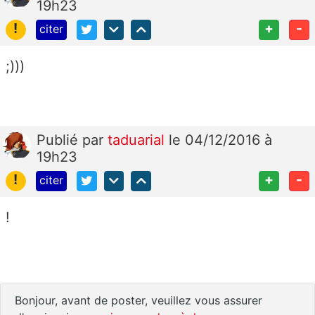
19h23
!
+
-
citer
;)))
Publié
par
taduarial
le 04/12/2016 à
19h23
!
+
-
citer
!
Bonjour, avant de poster, veuillez vous assurer