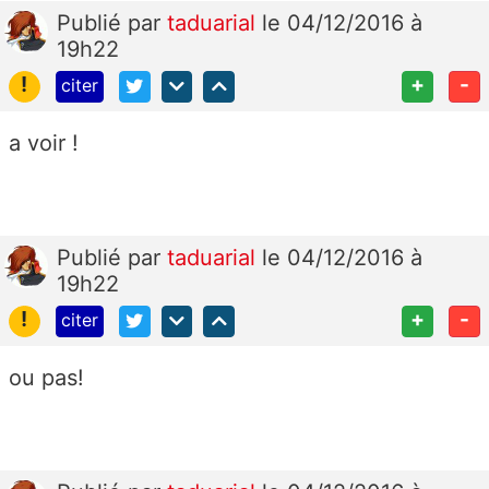
Publié
par
taduarial
le 04/12/2016 à
19h22
!
+
-
citer
a voir !
Publié
par
taduarial
le 04/12/2016 à
19h22
!
+
-
citer
ou pas!