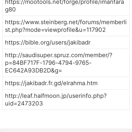
https://mootools.net/forge/profile/imanfara
g80
https://www.steinberg.net/forums/memberli
st.php?mode=viewprofile&u=117902
https://bible.org/users/jakibadr
http://saudisuper.spruz.com/member/?
p=84BF717F-1796-4794-9765-
EC642A93DB2D&g=
https://jakibadr.fr.gd/elrahma.htm
http://leaf.halfmoon.jp/userinfo.php?
uid=2473203