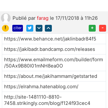
Publié
par
farag
le 17/11/2018 à 11h26
!
+
-
citer
https://www.behance.net/jaklinbadr84f5
https://jakibadr.bandcamp.com/releases
https://www.emailmeform.com/builder/form
/50Ax9B80l01mNH8ea0O
https://about.me/jakihammam/getstarted
https://elrahma.hatenablog.com/
http://site-1481110-8810-
7458.strikingly.com/blog/f124f93cec4