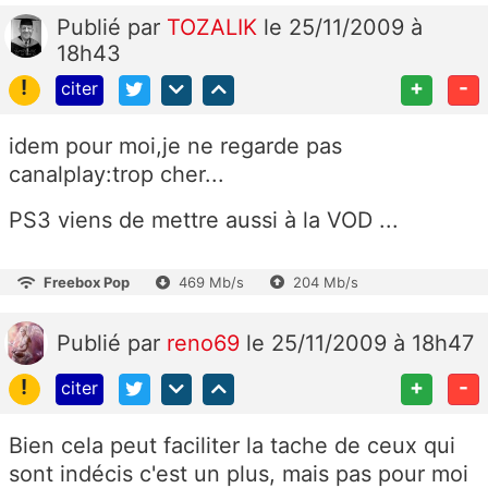
Publié
par
TOZALIK
le 25/11/2009 à
18h43
!
+
-
citer
idem pour moi,je ne regarde pas
canalplay:trop cher...
PS3 viens de mettre aussi à la VOD ...
Freebox Pop
469 Mb/s
204 Mb/s
Publié
par
reno69
le 25/11/2009 à 18h47
!
+
-
citer
Bien cela peut faciliter la tache de ceux qui
sont indécis c'est un plus, mais pas pour moi