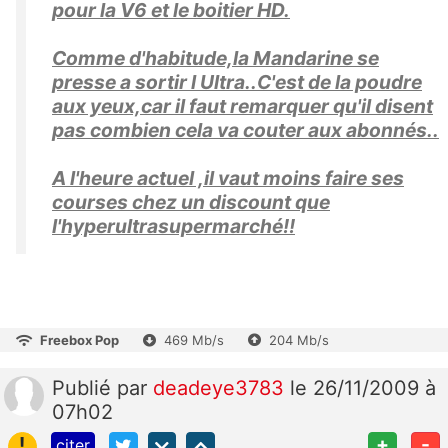
pour la V6 et le boitier HD.
Comme d'habitude,la Mandarine se
presse a sortir l Ultra..C'est de la poudre
aux yeux,car il faut remarquer qu'il disent
pas combien cela va couter aux abonnés..
A l'heure actuel ,il vaut moins faire ses
courses chez un discount que
l'hyperultrasupermarché!!
Freebox Pop
469 Mb/s
204 Mb/s
Publié
par
deadeye3783
le 26/11/2009 à
07h02
!
+
-
citer