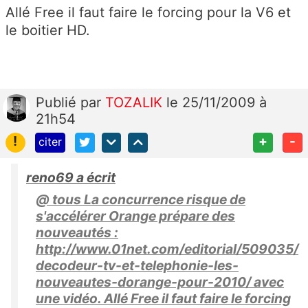
Allé Free il faut faire le forcing pour la V6 et
le boitier HD.
Publié
par
TOZALIK
le 25/11/2009 à
21h54
!
+
-
citer
reno69 a écrit
@ tous La concurrence risque de
s'accélérer Orange prépare des
nouveautés :
http://www.01net.com/editorial/509035/
decodeur-tv-et-telephonie-les-
nouveautes-dorange-pour-2010/ avec
une vidéo. Allé Free il faut faire le forcing