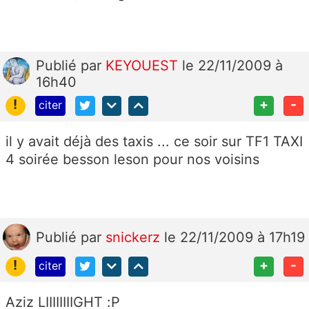
Publié
par
KEYOUEST
le 22/11/2009 à
16h40
!
+
-
citer
il y avait déjà des taxis ... ce soir sur TF1 TAXI
4 soirée besson leson pour nos voisins
Publié
par
snickerz
le 22/11/2009 à 17h19
!
+
-
citer
Aziz LIIIIIIIIGHT :P