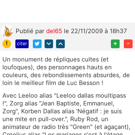
Publié
par
del65
le 22/11/2009 à 18h37
!
+
-
citer
Un monument de répliques cultes (et
loufoques), des personnages hauts en
couleurs, des rebondissements absurdes, de
loin le meilleur film de Luc Besson !
Avec Leeloo alias "Leeloo dallas moultipass
!", Zorg alias "Jean Baptiste, Emmanuel,
Zorg", Korben Dallas alias 'Négatif : je suis
une mite en pull-over.", Ruby Rod, un
animateur de radio très "Green" (et agaçant),
Crnelius alias "Les mariages c'est à l'étage