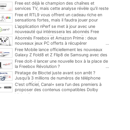
Free est déjà le champion des chaînes et
services TV, mais cette analyse révèle qu'il reste
encore au moins 141 ajouts possibles
...
Free et RTL9 vous offrent un cadeau riche en
sensations fortes, mais il faudra jouer pour
l'obtenir
...
L'application nPerf se met à jour avec une
nouveauté qui intéressera les abonnés Free
Mobile, Orange, SFR et Bouygues Telecom
...
Abonnés Freebox et Amazon Prime : deux
nouveaux jeux PC offerts à récupérer
...
Free Mobile lance officiellement les nouveaux
Galaxy Z Fold8 et Z Flip8 de Samsung avec des
promos et des cadeaux
...
Free doit-il lancer une nouvelle box à la place de
la Freebox Révolution ?
...
Piratage de Bloctel juste avant son arrêt ?
Jusqu'à 3 millions de numéros de téléphone
auraient fuité
...
C'est officiel, Canal+ sera l'un des premiers à
proposer des contenus compatibles Dolby
Vision 2
...