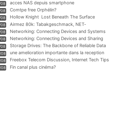
acces NAS depuis smartphone
/08
Comtpe free Orphélin?
/08
Hollow Knight  Lost Beneath The Surface
/08
Airmez 80k: Tabakgeschmack, NET-
/08
Technologie und Leistung im
Networking: Connecting Devices and Systems
/08
Networking: Connecting Devices and Sharing
/08
Information
Storage Drives: The Backbone of Reliable Data
/08
Management
une amelioration importante dans la reception
/08
WIFI
Freebox Telecom Discussion, Internet Tech Tips
/08
Communi
Fin canal plus cinéma?
/08