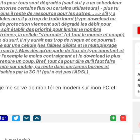
débits pour tous sont dégradés (sauf si il y a un scheduleur
riorise certains flux ou certains utilisateurs) - plus tu
ins il reste de ressource pour les autres... => s'il y a
lules ou s'il y a trop de trafic lourd (type download ou
e protection viennent soit dégradé les débit pour
 soit établir des priorité pour limiter le nombre
xtrêmes, la cellule "s'écroule" (et tout le monde et coupé)
 du surf, il n'y aurait pas trop de risque et on pourrait
ur une cellule (les faibles débits et le multiplexage
 sortir). Mais dès qu'on parle de flux de type constant et
l'exemple le moins contraignant et le download le plus
prendre un coup. Bref, tout ça pour dire qu'il faut faire
imité sur mobile, ça reste dans certaines bornes et
sables par la 3G !!! (qui n'est pas l'ADSL)
A
4
R
que je me serve de mon tél en modem sur mon PC et
a
F
+
-
ter