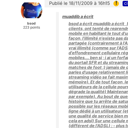
!
Publié le 18/11/2009 à 16h15
ci
muaddib a écrit
bsod
bsod a écrit muaddib a écrit
223 points
clients, ont tenté de reprendr
mobile en habillant le tout d
façon, l'illimité n'existe pas
partagée (contrairement à l'A
vrai illimité (comme sur l'ADS
d'effondrement cellulaire rég
mobiles.... ben si ; j ai un for
du portail SFR et du streaming
matches de foot :) jamais de 
parles d'usage relativement l
streaming vidéo se fait maxi
mémoire). Et de tout façon, l
utilisateurs de la cellule pou
dégrade la qualité) Maintenan
par exemple). Au bout de quelq
histoire que tu arrête de satur
possible sur les réseaux mobile
ligne dédié à un utilisateur (e
une qualité de service bien m
cela en adsl) Sur une cellule 
(différent de l'ADSL) : - plus 