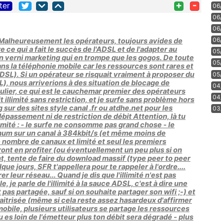
+
-
ter
06
06
06
06
 Malheureusement les opérateurs, toujours avides de
e ce qui a fait le succès de l'ADSL et de l'adapter au
05
'un verni marketing qui en trompe que les gogos. De toute
05
 dans la téléphonie mobile car les ressources sont rares et
DSL). Si un opérateur se risquait vraiment à proposer du
05
L), nous arriverions à des situation de blocage de
04
ulier, ce qui est le cauchemar premier des opérateurs
04
fait illimité sans restriction, et je surfe sans problème hors
 sur des sites style canal .fr ou atdhe.net pour les
03
dépassement ni de restriction de débit Attention, là tu
imité : - le surfe ne consomme pas grand chose - le
mum sur un canal à 384kbit/s (et même moins de
e nombre de canaux et limité et seul les premiers
rront en profiter (ou éventuellement un peu plus si on
t, tente de faire du download massif (type peer to peer
ue jours, SFR t'appellera pour te rappeler à l'ordre....
er leur réseau... Quand je dis que l'illimité n'est pas
, je parle de l'illimité à la sauce ADSL, c'est à dire une
t pas partagée, sauf si on souhaite partager son wifi ;-) et
aitrisée (même si cela reste assez hasardeux d'affirmer
mobile, plusieurs utilisateurs se partage les ressources
tu es loin de l'émetteur plus ton débit sera dégradé - plus