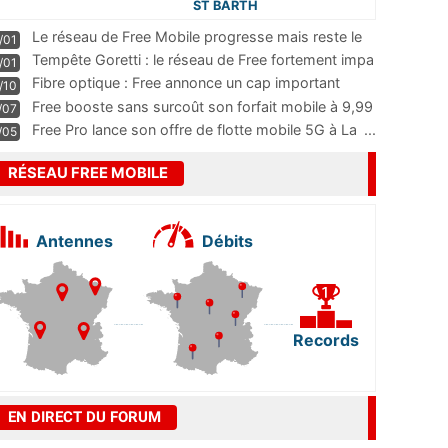
ST BARTH
Le réseau de Free Mobile progresse mais reste le
/01
m
...
Tempête Goretti : le réseau de Free fortement impa
/01
...
Fibre optique : Free annonce un cap important
/10
pass
...
Free booste sans surcoût son forfait mobile à 9,99
/07
...
Free Pro lance son offre de flotte mobile 5G à La
...
/05
RÉSEAU FREE MOBILE
Antennes
Débits
Records
EN DIRECT DU FORUM