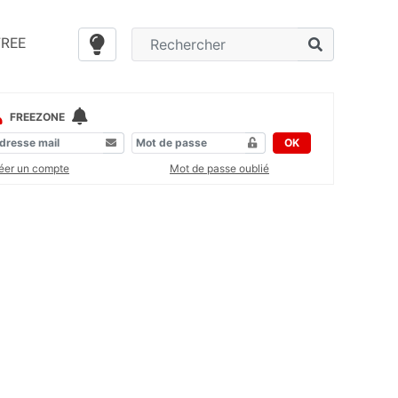
FREE
FREEZONE
OK
éer un compte
Mot de passe oublié