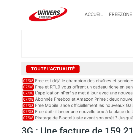
ACCUEIL
FREEZONE
TOUTE L'ACTUALITÉ
Free est déjà le champion des chaînes et services 
07/08
encore au moin...
Free et RTL9 vous offrent un cadeau riche en sens
07/08
l’obtenir
L’application nPerf se met à jour avec une nouvea
07/08
Mobile, Orange, SFR ...
Abonnés Freebox et Amazon Prime : deux nouveau
07/08
Free Mobile lance officiellement les nouveaux Ga
07/08
des promos et des cadeaux
Free doit-il lancer une nouvelle box à la place de
07/08
Piratage de Bloctel juste avant son arrêt ? Jusqu
07/08
auraient fuité
3G : Une facture de 159 2