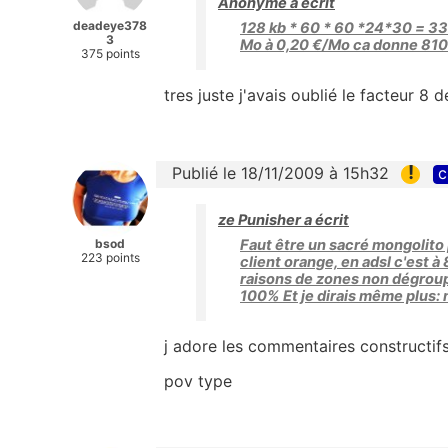
Anonyme a écrit
deadeye378
128 kb * 60 * 60 *24*30 = 33
3
Mo à 0,20 €/Mo ca donne 810
375 points
tres juste j'avais oublié le facteur 8 d
!
Publié le 18/11/2009 à 15h32
c
ze Punisher a écrit
bsod
Faut être un sacré mongolito 
223 points
client orange, en adsl c'est 
raisons de zones non dégroup
100% Et je dirais même plus
j adore les commentaires constructi
pov type