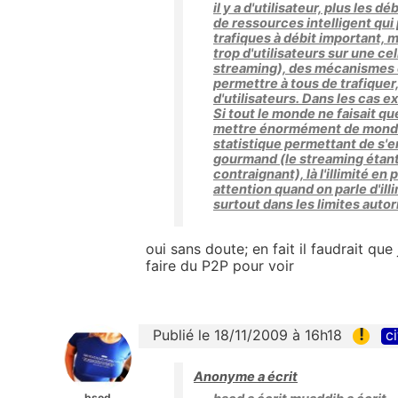
il y a d'utilisateur, plus les 
de ressources intelligent qui p
trafiques à débit important, mo
trop d'utilisateurs sur une cel
streaming), des mécanismes d
permettre à tous de trafiquer,
d'utilisateurs. Dans les cas e
Si tout le monde ne faisait que
mettre énormément de monde s
statistique permettant de s'en
gourmand (le streaming étant 
contraignant), là l'illimité en 
attention quand on parle d'ill
surtout dans les limites autori
oui sans doute; en fait il faudrait 
faire du P2P pour voir
!
Publié le 18/11/2009 à 16h18
ci
Anonyme a écrit
bsod