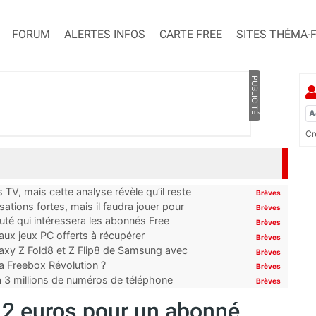
FORUM
ALERTES INFOS
CARTE FREE
SITES THÉMA-
PUBLICITÉ
Cr
TV, mais cette analyse révèle qu’il reste
Brèves
ations fortes, mais il faudra jouer pour
Brèves
uté qui intéressera les abonnés Free
Brèves
x jeux PC offerts à récupérer
Brèves
laxy Z Fold8 et Z Flip8 de Samsung avec
Brèves
 la Freebox Révolution ?
Brèves
’à 3 millions de numéros de téléphone
Brèves
12 euros pour un abonné