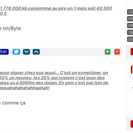
1 776 000 kb consommé au pire en 1 mois soit 40 500
23
0 €
09
09
e bit/Byte
29
23
+
-
iter
pour signer chez eux aussi... C'est un symptôme, un
à 80% un neuneu, les 20% qui restent c'est pour des
ées ou à 5000m des dslam. En gsm c'est pas loin de
: mouahahahahahhaahah!
fs comme ça