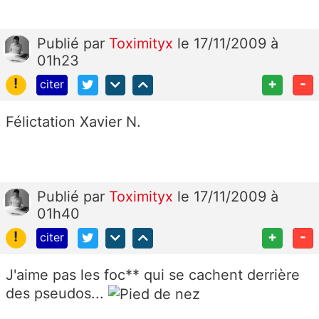
Publié
par
Toximityx
le 17/11/2009 à
01h23
!
+
-
citer
Félictation Xavier N.
Publié
par
Toximityx
le 17/11/2009 à
01h40
!
+
-
citer
J'aime pas les foc** qui se cachent derrière
des pseudos...