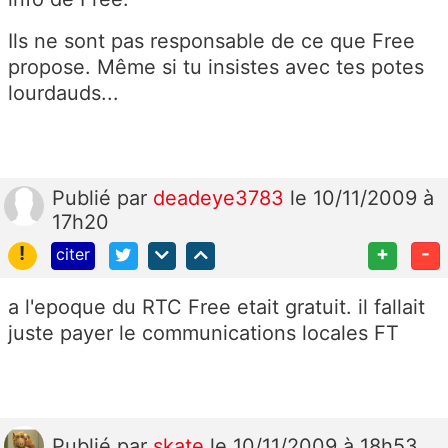
Ils ne sont pas responsable de ce que Free
propose. Même si tu insistes avec tes potes
lourdauds...
Publié
par
deadeye3783
le 10/11/2009 à
17h20
!
+
-
citer
a l'epoque du RTC Free etait gratuit. il fallait
juste payer le communications locales FT
Publié
par
skate
le 10/11/2009 à 18h53