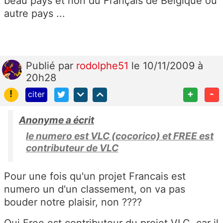
beau pays et non du Français de Belgique ou
autre pays ...
Publié
par
rodolphe51
le 10/11/2009 à
20h28
!
+
-
citer
Anonyme a écrit
le numero est VLC (cocorico) et FREE est
contributeur de VLC
Pour une fois qu'un projet Francais est
numero un d'un classement, on va pas
bouder notre plaisir, non ????