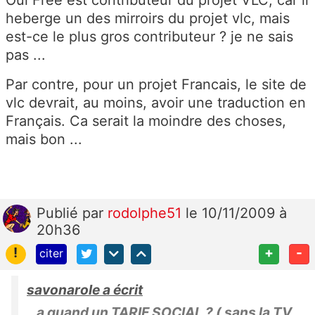
Oui Free est contributeur du projet VLC, car il
heberge un des mirroirs du projet vlc, mais
est-ce le plus gros contributeur ? je ne sais
pas ...
Par contre, pour un projet Francais, le site de
vlc devrait, au moins, avoir une traduction en
Français. Ca serait la moindre des choses,
mais bon ...
Publié
par
rodolphe51
le 10/11/2009 à
20h36
!
+
-
citer
savonarole a écrit
a quand un TARIF SOCIAL ? ( sans la TV