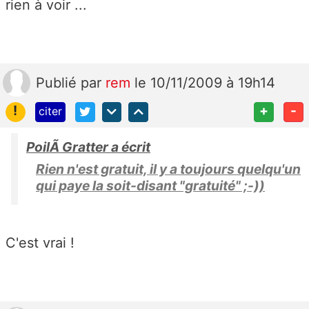
rien à voir ...
Publié
par
rem
le 10/11/2009 à 19h14
!
+
-
citer
PoilÃ Gratter a écrit
Rien n'est gratuit, il y a toujours quelqu'un
qui paye la soit-disant "gratuité" ;-))
C'est vrai !