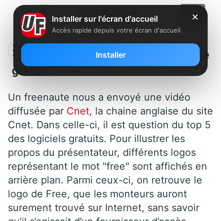
✕
Installer sur l'écran d'accueil
Accès rapide depuis votre écran d'accueil
Clin d’oeil : Quand Free veut dire
Installer
gratuit
Un freenaute nous a envoyé une vidéo
diffusée par
Cnet
, la chaine anglaise du site
Cnet. Dans celle-ci, il est question du top 5
des logiciels gratuits. Pour illustrer les
propos du présentateur, différents logos
représentant le mot "free" sont affichés en
arrière plan. Parmi ceux-ci, on retrouve le
logo de Free, que les monteurs auront
surement trouvé sur Internet, sans savoir