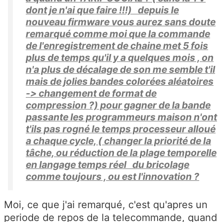
dont je n'ai que faire !!!) depuis le
nouveau firmware vous aurez sans doute
remarqué comme moi que la commande
de l'enregistrement de chaine met 5 fois
plus de temps qu'il y a quelques mois , on
n'a plus de décalage de son me semble t'il
mais de jolies bandes colorées aléatoires
-> changement de format de
compression ?) pour gagner de la bande
passante les programmeurs maison n'ont
t'ils pas rogné le temps processeur alloué
a chaque cycle, ( changer la priorité de la
tâche, ou réduction de la plage temporelle
en langage temps réel du bricolage
comme toujours , ou est l'innovation ?
Moi, ce que j'ai remarqué, c'est qu'apres un
periode de repos de la telecommande, quand