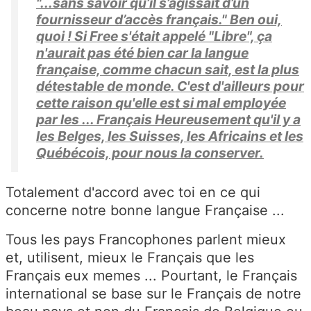
"...sans savoir qu’il s’agissait d’un
fournisseur d’accès français." Ben oui,
quoi ! Si Free s'était appelé "Libre", ça
n'aurait pas été bien car la langue
française, comme chacun sait, est la plus
détestable de monde. C'est d'ailleurs pour
cette raison qu'elle est si mal employée
par les ... Français Heureusement qu'il y a
les Belges, les Suisses, les Africains et les
Québécois, pour nous la conserver.
Totalement d'accord avec toi en ce qui
concerne notre bonne langue Française ...
Tous les pays Francophones parlent mieux
et, utilisent, mieux le Français que les
Français eux memes ... Pourtant, le Français
international se base sur le Français de notre