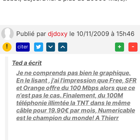
Publié
par
djdoxy
le 10/11/2009 à 15h46
!
+
-
citer
Ted a écrit
Je ne comprends pas bien le graphique.
En le lisant , j'ai l'impression que Free, SFR
et Orange offre du 100 Mbps alors que ce
n'est pas le cas. Finalement, du 100M
téléphonie illimtée la TNT dans le même
câble pour 19.90€ par mois, Numericable
est le champion du monde! A Thierr