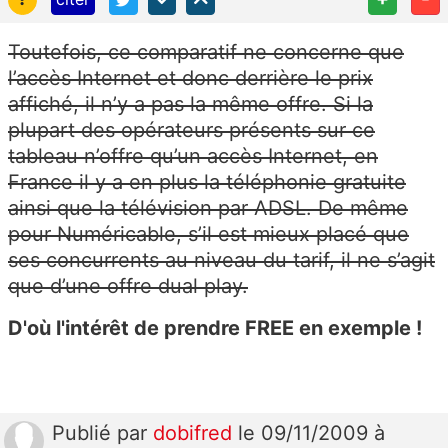
Toutefois, ce comparatif ne concerne que
l’accès Internet et donc derrière le prix
affiché, il n’y a pas la même offre. Si la
plupart des opérateurs présents sur ce
tableau n’offre qu’un accès Internet, en
France il y a en plus la téléphonie gratuite
ainsi que la télévision par ADSL. De même
pour Numéricable, s’il est mieux placé que
ses concurrents au niveau du tarif, il ne s’agit
que d’une offre dual play.
D'où l'intérêt de prendre FREE en exemple !
Publié
par
dobifred
le 09/11/2009 à