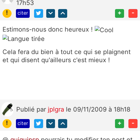
17h53
!
+
-
citer
Estimons-nous donc heureux !
Cela fera du bien à tout ce qui se plaignent
et qui disent qu'ailleurs c'est mieux !
Publié
par
jplgra
le 09/11/2009 à 18h18
!
+
-
citer
@
guiguipsp
pourrais tu modifier ton post et