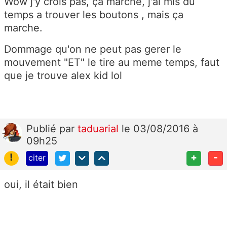
Wow j'y crois pas, ça marche, j'ai mis du
temps a trouver les boutons , mais ça
marche.
Dommage qu'on ne peut pas gerer le
mouvement "ET" le tire au meme temps, faut
que je trouve alex kid lol
Publié
par
taduarial
le 03/08/2016 à
09h25
!
+
-
citer
oui, il était bien