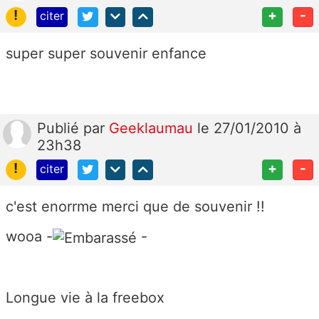
!
+
-
citer
super super souvenir enfance
Publié
par
Geeklaumau
le 27/01/2010 à
23h38
!
+
-
citer
c'est enorrme merci que de souvenir !!
wooa -
-
Longue vie à la freebox