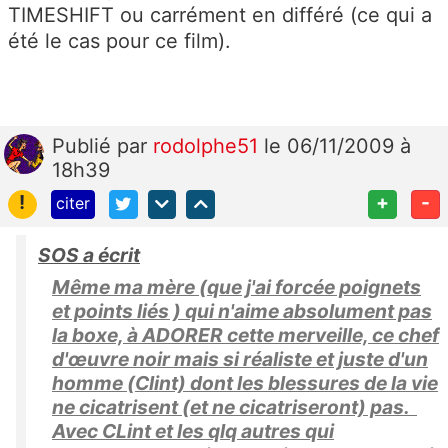
TIMESHIFT ou carrément en différé (ce qui a
été le cas pour ce film).
Publié
par
rodolphe51
le 06/11/2009 à
18h39
!
+
-
citer
SOS a écrit
Même ma mère (que j'ai forcée poignets
et points liés ) qui n'aime absolument pas
la boxe, à ADORER cette merveille, ce chef
d'œuvre noir mais si réaliste et juste d'un
homme (Clint) dont les blessures de la vie
ne cicatrisent (et ne cicatriseront) pas.
Avec CLint et les qlq autres qui