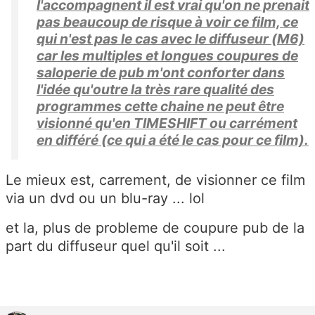
l'accompagnent il est vrai qu'on ne prenait
pas beaucoup de risque à voir ce film, ce
qui n'est pas le cas avec le diffuseur (M6)
car les multiples et longues coupures de
saloperie de pub m'ont conforter dans
l'idée qu'outre la très rare qualité des
programmes cette chaine ne peut être
visionné qu'en TIMESHIFT ou carrément
en différé (ce qui a été le cas pour ce film).
Le mieux est, carrement, de visionner ce film
via un dvd ou un blu-ray ... lol
et la, plus de probleme de coupure pub de la
part du diffuseur quel qu'il soit ...