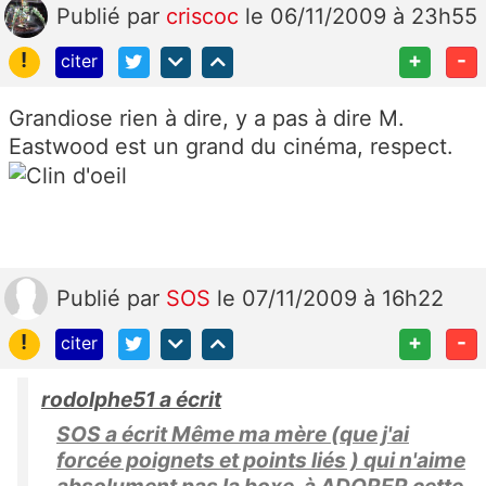
Publié
par
criscoc
le 06/11/2009 à 23h55
!
+
-
citer
Grandiose rien à dire, y a pas à dire M.
Eastwood est un grand du cinéma, respect.
Publié
par
SOS
le 07/11/2009 à 16h22
!
+
-
citer
rodolphe51 a écrit
SOS a écrit Même ma mère (que j'ai
forcée poignets et points liés ) qui n'aime