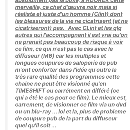
absolument pas la boxe, à ADORER cette
merveille, ce chef d'œuvre noir mais si
réaliste et juste d'un homme (Clint) dont
les blessures de la vie ne cicatrisent (et ne
cicatriseront) pas. Avec CLint et les qlq
autres qui l'accompagnent il est vrai qu'on
ne prenait pas beaucoup de risque à voir
ce film, ce qui n'est pas le cas avec le
diffuseur (M6) car les multiples et
longues coupures de saloperie de pub
m'ont conforter dans l'idée qu'outre la
très rare qualité des programmes cette
chaine ne peut être visionné qu'en
TIMESHIFT ou carrément en différé (ce
qui a été le cas pour ce film). Le mieux est,
carrement, de visionner ce film via un dvd
ou un blu-ray ... lol et la, plus de probleme
de coupure pub de la part du diffuseur
quel qu'il soit ...