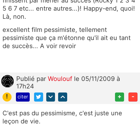
finissent par mener au succès (Rocky 1 2 3 4
5 6 7 etc... entre autres...)! Happy-end, quoi!
Là, non.
excellent film pessimiste, tellement
pessimiste que ça m'étonne qu'il ait eu tant
de succès... A voir revoir
Publié
par
Woulouf
le 05/11/2009 à
17h24
!
+
-
citer
C'est pas du pessimisme, c'est juste une
leçon de vie.