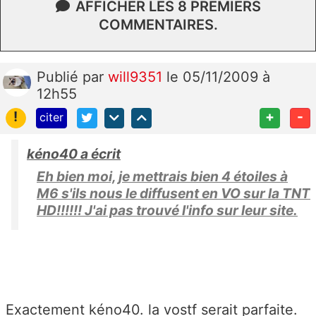
AFFICHER LES 8 PREMIERS
COMMENTAIRES.
Publié
par
will9351
le 05/11/2009 à
12h55
!
+
-
citer
kéno40 a écrit
Eh bien moi, je mettrais bien 4 étoiles à
M6 s'ils nous le diffusent en VO sur la TNT
HD!!!!!! J'ai pas trouvé l'info sur leur site.
Exactement kéno40. la vostf serait parfaite.