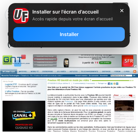
✕
Installer sur l'écran d'accueil
Accès rapide depuis votre écran d'accueil
Génération nouvelles technologies
Installer
(Freezone)