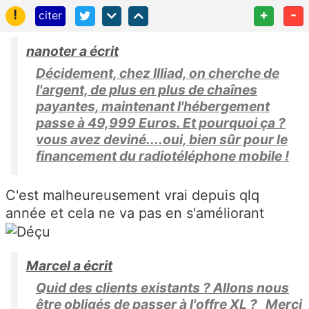
!
+
-
citer
nanoter a écrit
Décidement, chez Illiad, on cherche de
l'argent, de plus en plus de chaînes
payantes, maintenant l'hébergement
passe à 49,999 Euros. Et pourquoi ça ?
vous avez deviné....oui, bien sûr pour le
financement du radiotéléphone mobile !
C'est malheureusement vrai depuis qlq
année et cela ne va pas en s'améliorant
Marcel a écrit
Quid des clients existants ? Allons nous
être obligés de passer à l'offre XL ? Merci