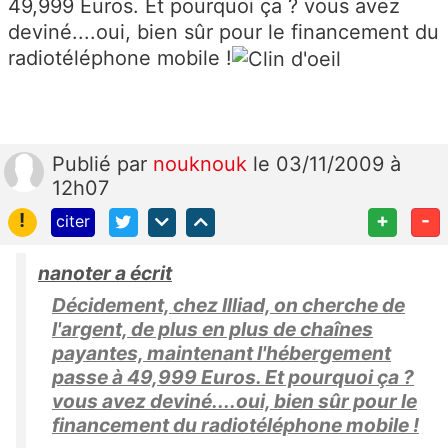
49,999 Euros. Et pourquoi ça ? vous avez
deviné....oui, bien sûr pour le financement du
radiotéléphone mobile !
Publié
par
nouknouk
le 03/11/2009 à
12h07
!
+
-
citer
nanoter a écrit
Décidement, chez Illiad, on cherche de
l'argent, de plus en plus de chaînes
payantes, maintenant l'hébergement
passe à 49,999 Euros. Et pourquoi ça ?
vous avez deviné....oui, bien sûr pour le
financement du radiotéléphone mobile !