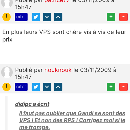
15h47
!
+
-
citer
En plus leurs VPS sont chère vis à vis de leur
prix
Publié
par
nouknouk
le 03/11/2009 à
15h47
!
+
-
citer
didipc a écrit
Il faut pas oublier que Gandi se sont des
VPS ! Et non des RPS ! Corrigez moi si je
me trompe.