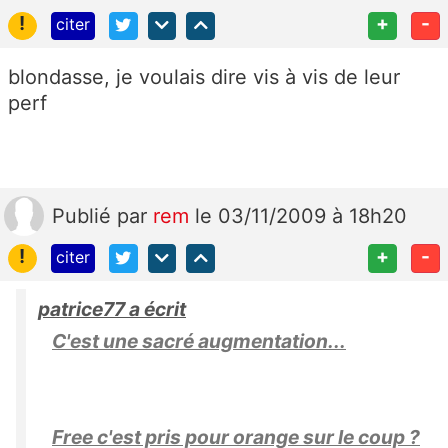
!
+
-
citer
blondasse, je voulais dire vis à vis de leur
perf
Publié
par
rem
le 03/11/2009 à 18h20
!
+
-
citer
patrice77 a écrit
C'est une sacré augmentation...
Free c'est pris pour orange sur le coup ?