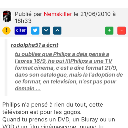
Publié
par
Nemskiller
le 21/06/2010 à
18h33
!
+
-
citer
rodolphe51 a écrit
tu oublies que Philips a deja pensé a
l'apres 16/9, he oui !!!Philips a une TV
format cinema, c'est a dire format 21/9,
dans son catalogue, mais la l'adoption de
ce format, en television, n'est pas pour
demain ...
Philips n'a pensé à rien du tout, cette
télévision est pour les gogos.
Quand tu prends un DVD, un Bluray ou un
VOD d'un film cinémascope, quand tu