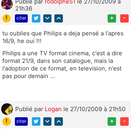
Publié
par
rodolphe51
le 27/10/2009 à
21h36
!
+
-
citer
tu oublies que Philips a deja pensé a l'apres
16/9, he oui !!!
Philips a une TV format cinema, c'est a dire
format 21/9, dans son catalogue, mais la
l'adoption de ce format, en television, n'est
pas pour demain ...
Publié
par
Logan
le 27/10/2009 à 21h50
!
+
-
citer