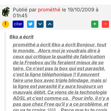
Publié
par
prométhé
le 19/10/2009 à
01h45
!
+
-
citer
6ko a écrit
prométhé a écrit 6ko a écrit Bonjour, tout
le monde. Alors moi je voudrais dire à
ceux qui critique la qualité de fabrication
de la Freebox qu'ils feraient mieux de se
taire. Ce n'est pas la box qui est parasité,
c'est la ligne téléphonique !! Il peuvent
faire une box avec triple blindage, mais si
la ligne est parasité il y aura toujours un
mauvais débit. Ca viens de la technologie
ADSL et c'est comme ca. Pour info, il n'y a
pas que chez Free qu'il y a ce problème. et
on va te croire ;)))) Parce que tu te crois