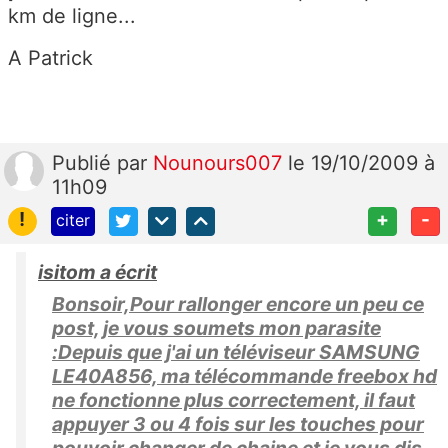
km de ligne...
A Patrick
Publié
par
Nounours007
le 19/10/2009 à
11h09
!
+
-
citer
isitom a écrit
Bonsoir,Pour rallonger encore un peu ce
post, je vous soumets mon parasite
:Depuis que j'ai un téléviseur SAMSUNG
LE40A856, ma télécommande freebox hd
ne fonctionne plus correctement, il faut
appuyer 3 ou 4 fois sur les touches pour