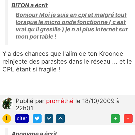
BITON a écrit
Bonjour Moi je suis en cpl et malgré tout
lorsque le micro onde fonctionne ( c est
vrai qu il gresille ) je n ai plus internet sur
mon portable !
Y'a des chances que l'alim de ton Kroonde
reinjecte des parasites dans le réseau ... et le
CPL étant si fragile !
Publié
par
prométhé
le 18/10/2009 à
22h01
!
+
-
citer
Anonyme a écrit