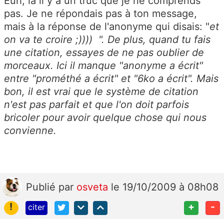
Euh, là il y a un truc que je ne comprends
pas. Je ne répondais pas à ton message,
mais à la réponse de l'anonyme qui disais: "
et
on va te croire ;)))) ". De plus, quand tu fais
une citation, essayes de ne pas oublier de
morceaux. Ici il manque "anonyme a écrit"
entre "prométhé a écrit" et "
6ko a écrit". Mais
bon, il est vrai que le système de citation
n'est pas parfait et que l'on doit parfois
bricoler pour avoir quelque chose qui nous
convienne.
Publié
par
osveta
le 19/10/2009 à 08h08
!
+
-
citer