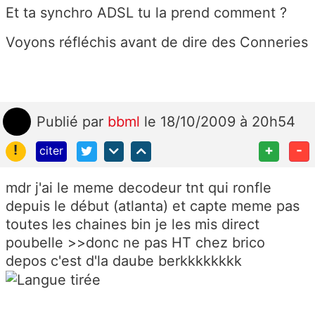
Et ta synchro ADSL tu la prend comment ?
Voyons réfléchis avant de dire des Conneries
Publié
par
bbml
le 18/10/2009 à 20h54
!
+
-
citer
mdr j'ai le meme decodeur tnt qui ronfle
depuis le début (atlanta) et capte meme pas
toutes les chaines bin je les mis direct
poubelle >>donc ne pas HT chez brico
depos c'est d'la daube berkkkkkkkk