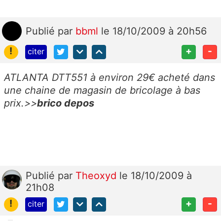
Publié
par
bbml
le 18/10/2009 à 20h56
!
+
-
citer
ATLANTA DTT551 à environ 29€ acheté dans
une chaine de magasin de bricolage à bas
prix.>>
brico depos
Publié
par
Theoxyd
le 18/10/2009 à
21h08
!
+
-
citer