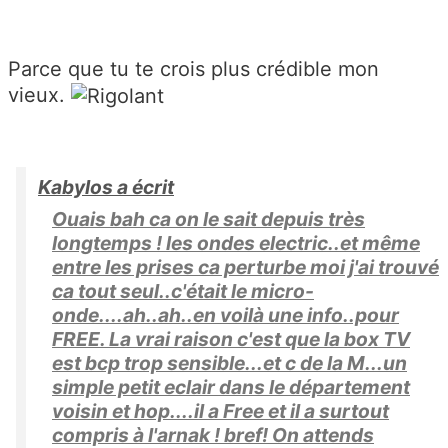
Parce que tu te crois plus crédible mon
vieux.
Kabylos a écrit
Ouais bah ca on le sait depuis très
longtemps ! les ondes electric..et même
entre les prises ca perturbe moi j'ai trouvé
ca tout seul..c'était le micro-
onde....ah..ah..en voilà une info..pour
FREE. La vrai raison c'est que la box TV
est bcp trop sensible...et c de la M...un
simple petit eclair dans le département
voisin et hop....il a Free et il a surtout
compris à l'arnak ! bref! On attends