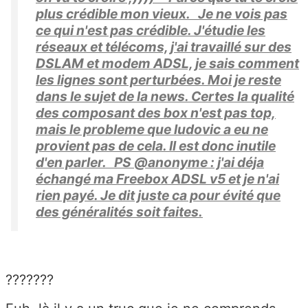
plus crédible mon vieux. Je ne vois pas
ce qui n'est pas crédible. J'étudie les
réseaux et télécoms, j'ai travaillé sur des
DSLAM et modem ADSL, je sais comment
les lignes sont perturbées. Moi je reste
dans le sujet de la news. Certes la qualité
des composant des box n'est pas top,
mais le probleme que ludovic a eu ne
provient pas de cela. Il est donc inutile
d'en parler. PS @anonyme : j'ai déja
échangé ma Freebox ADSL v5 et je n'ai
rien payé. Je dit juste ca pour évité que
des généralités soit faites.
???????