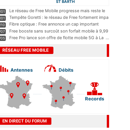
ST BARTH
Le réseau de Free Mobile progresse mais reste le
/01
m
...
Tempête Goretti : le réseau de Free fortement impa
/01
...
Fibre optique : Free annonce un cap important
/10
pass
...
Free booste sans surcoût son forfait mobile à 9,99
/07
...
Free Pro lance son offre de flotte mobile 5G à La
...
/05
RÉSEAU FREE MOBILE
Antennes
Débits
Records
EN DIRECT DU FORUM