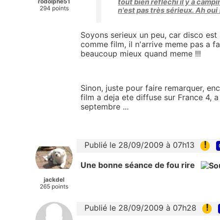
rodolphe51
tout bien réfléchi il y a campi
294 points
n'est pas très sérieux. Ah oui 
Soyons serieux un peu, car disco est 
comme film, il n'arrive meme pas a fa
beaucoup mieux quand meme !!!
Sinon, juste pour faire remarquer, enc
film a deja ete diffuse sur France 4, 
septembre ...
!
Publié le 28/09/2009 à 07h13
Une bonne séance de fou rire
jackdel
265 points
!
Publié le 28/09/2009 à 07h28