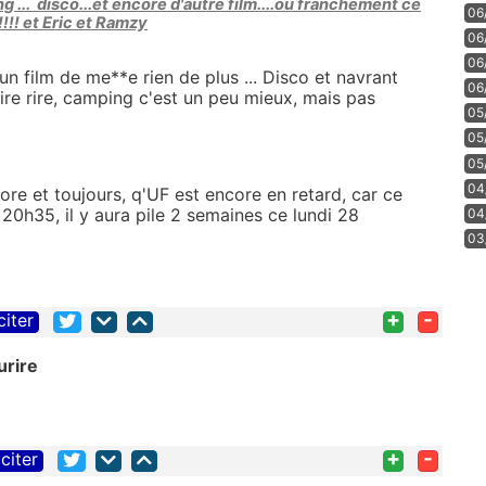
ng ... disco...et encore d'autre film....où franchement ce
06
!!!! et Eric et Ramzy
06
06
un film de me**e rien de plus ... Disco et navrant
06
ire rire, camping c'est un peu mieux, mais pas
05
05
05
04
ore et toujours, q'UF est encore en retard, car ce
a 20h35, il y aura pile 2 semaines ce lundi 28
04
03
+
-
citer
+
-
citer