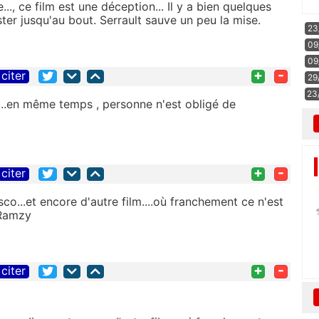
., ce film est une déception... Il y a bien quelques
ter jusqu'au bout. Serrault sauve un peu la mise.
23
09
09
+
-
citer
29
23
...en même temps , personne n'est obligé de
+
-
citer
isco...et encore d'autre film....où franchement ce n'est
t Ramzy
+
-
citer