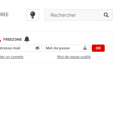
FREE
FREEZONE
OK
éer un compte
Mot de passe oublié