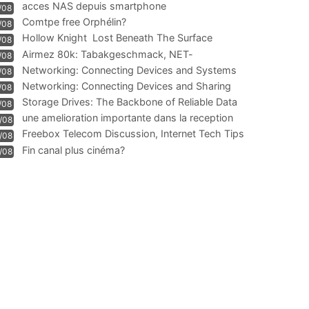
acces NAS depuis smartphone
/08
Comtpe free Orphélin?
/08
Hollow Knight  Lost Beneath The Surface
/08
Airmez 80k: Tabakgeschmack, NET-
/08
Technologie und Leistung im
Networking: Connecting Devices and Systems
/08
Networking: Connecting Devices and Sharing
/08
Information
Storage Drives: The Backbone of Reliable Data
/08
Management
une amelioration importante dans la reception
/08
WIFI
Freebox Telecom Discussion, Internet Tech Tips
/08
Communi
Fin canal plus cinéma?
/08