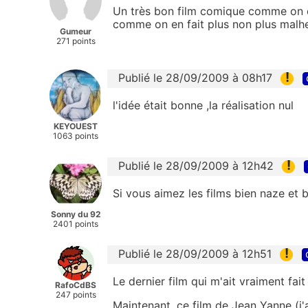
Un très bon film comique comme on en
comme on en fait plus non plus malh
Gumeur
271 points
!
Publié le 28/09/2009 à 08h17
l'idée était bonne ,la réalisation nul
KEYOUEST
1063 points
!
Publié le 28/09/2009 à 12h42
Si vous aimez les films bien naze et be
Sonny du 92
2401 points
!
Publié le 28/09/2009 à 12h51
Le dernier film qui m'ait vraiment fait
RafoCdBS
247 points
Maintenant, ce film de Jean Yanne (j