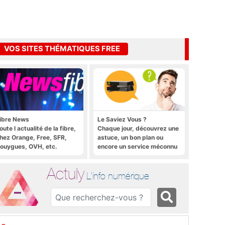
VOS SITES THÉMATIQUES FREE
ibre News
Le Saviez Vous ?
oute l actualité de la fibre,
Chaque jour, découvrez une
hez Orange, Free, SFR,
astuce, un bon plan ou
ouygues, OVH, etc.
encore un service méconnu
sur la Freebox et sur Free
Mobile
Actuly
L'info numérique