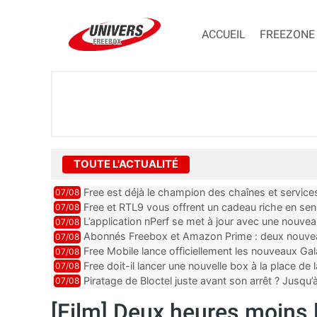
ACCUEIL
FREEZONE
TOUTE L'ACTUALITÉ
Free est déjà le champion des chaînes et services 
07/08
encore au moin...
Free et RTL9 vous offrent un cadeau riche en sens
07/08
l’obtenir
L’application nPerf se met à jour avec une nouvea
07/08
Mobile, Orange, SFR ...
Abonnés Freebox et Amazon Prime : deux nouveau
07/08
Free Mobile lance officiellement les nouveaux Ga
07/08
des promos et des cadeaux
Free doit-il lancer une nouvelle box à la place de
07/08
Piratage de Bloctel juste avant son arrêt ? Jusqu
07/08
auraient fuité
[Film] Deux heures moins 