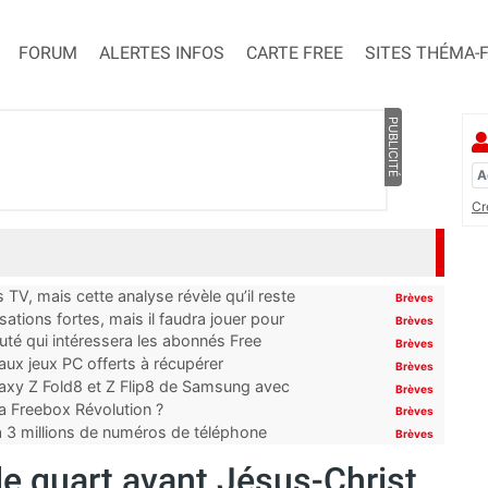
FORUM
ALERTES INFOS
CARTE FREE
SITES THÉMA-
PUBLICITÉ
Cr
TV, mais cette analyse révèle qu’il reste
Brèves
ations fortes, mais il faudra jouer pour
Brèves
uté qui intéressera les abonnés Free
Brèves
x jeux PC offerts à récupérer
Brèves
laxy Z Fold8 et Z Flip8 de Samsung avec
Brèves
 la Freebox Révolution ?
Brèves
’à 3 millions de numéros de téléphone
Brèves
le quart avant Jésus-Christ