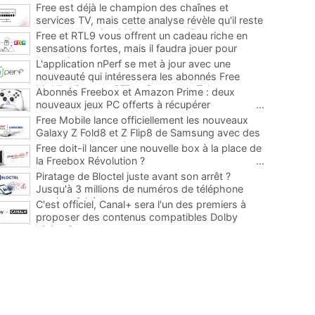
Free est déjà le champion des chaînes et
services TV, mais cette analyse révèle qu'il reste
encore au moins 141 ajouts possibles
...
Free et RTL9 vous offrent un cadeau riche en
sensations fortes, mais il faudra jouer pour
l'obtenir
...
L'application nPerf se met à jour avec une
nouveauté qui intéressera les abonnés Free
Mobile, Orange, SFR et Bouygues Telecom
...
Abonnés Freebox et Amazon Prime : deux
nouveaux jeux PC offerts à récupérer
...
Free Mobile lance officiellement les nouveaux
Galaxy Z Fold8 et Z Flip8 de Samsung avec des
promos et des cadeaux
...
Free doit-il lancer une nouvelle box à la place de
la Freebox Révolution ?
...
Piratage de Bloctel juste avant son arrêt ?
Jusqu'à 3 millions de numéros de téléphone
auraient fuité
...
C'est officiel, Canal+ sera l'un des premiers à
proposer des contenus compatibles Dolby
Vision 2
...