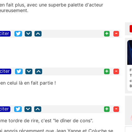
 fait plus, avec une superbe palette d'acteur
eureusement.
+
-
citer
+
-
F
citer
T
c
n celui là en fait partie !
B
+
-
citer
 me tordre de rire, c'est "le dîner de cons".
'ai appris récemment que Jean Yanne et Coluche se