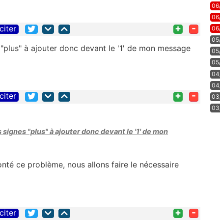
06
06
+
-
citer
06
05
"plus" à ajouter donc devant le '1' de mon message
05
05
04
04
+
-
citer
03
03
signes "plus" à ajouter donc devant le '1' de mon
nté ce problème, nous allons faire le nécessaire
+
-
citer