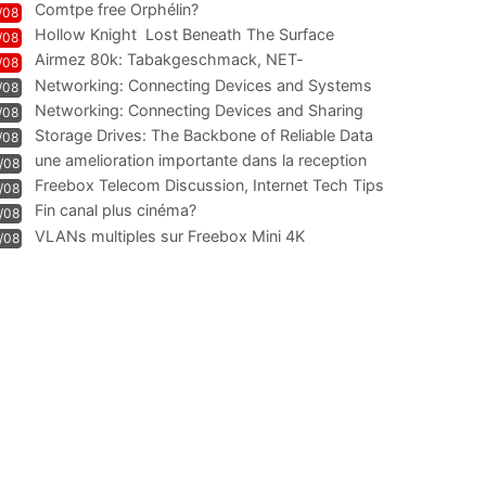
Comtpe free Orphélin?
/08
Hollow Knight  Lost Beneath The Surface
/08
Airmez 80k: Tabakgeschmack, NET-
/08
Technologie und Leistung im
Networking: Connecting Devices and Systems
/08
Networking: Connecting Devices and Sharing
/08
Information
Storage Drives: The Backbone of Reliable Data
/08
Management
une amelioration importante dans la reception
/08
WIFI
Freebox Telecom Discussion, Internet Tech Tips
/08
Communi
Fin canal plus cinéma?
/08
VLANs multiples sur Freebox Mini 4K
/08