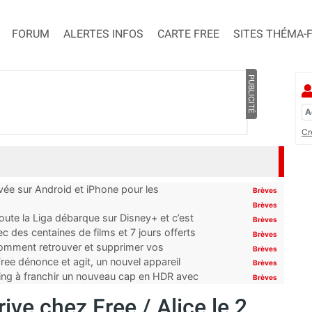
FORUM
ALERTES INFOS
CARTE FREE
SITES THÉMA-
PUBLICITÉ
Cr
ivée sur Android et iPhone pour les
Brèves
Brèves
oute la Liga débarque sur Disney+ et c’est
Brèves
 des centaines de films et 7 jours offerts
Brèves
 comment retrouver et supprimer vos
Brèves
ree dénonce et agit, un nouvel appareil
Brèves
ming à franchir un nouveau cap en HDR avec
Brèves
ve chez Free / Alice le 2