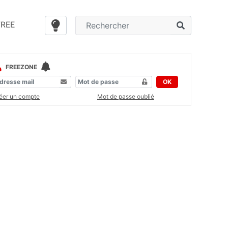
FREE
FREEZONE
OK
éer un compte
Mot de passe oublié