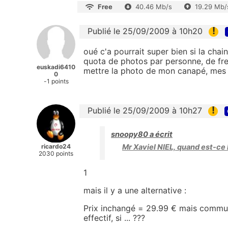
Free
40.46 Mb/s
19.29 Mb/
!
Publié le 25/09/2009 à 10h20
oué c'a pourrait super bien si la chai
quota de photos par personne, de free
euskadi6410
mettre la photo de mon canapé, mes p
0
-1 points
!
Publié le 25/09/2009 à 10h27
snoopy80 a écrit
ricardo24
Mr Xaviel NIEL, quand est-ce
2030 points
1
mais il y a une alternative :
Prix inchangé = 29.99 € mais communi
effectif, si ... ???