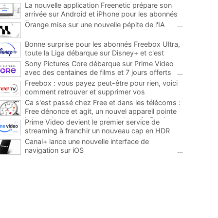
La nouvelle application Freenetic prépare son
arrivée sur Android et iPhone pour les abonnés
Freebox, testez la
...
Orange mise sur une nouvelle pépite de l'IA
...
Bonne surprise pour les abonnés Freebox Ultra,
toute la Liga débarque sur Disney+ et c'est
inclus
...
Sony Pictures Core débarque sur Prime Video
avec des centaines de films et 7 jours offerts
...
Freebox : vous payez peut-être pour rien, voici
comment retrouver et supprimer vos
abonnements TV oubliés
...
Ca s'est passé chez Free et dans les télécoms :
Free dénonce et agit, un nouvel appareil pointe
le bout de son nez chez des abonnés Freebox...
Prime Video devient le premier service de
...
streaming à franchir un nouveau cap en HDR
avec ce lancement
...
Canal+ lance une nouvelle interface de
navigation sur iOS
...