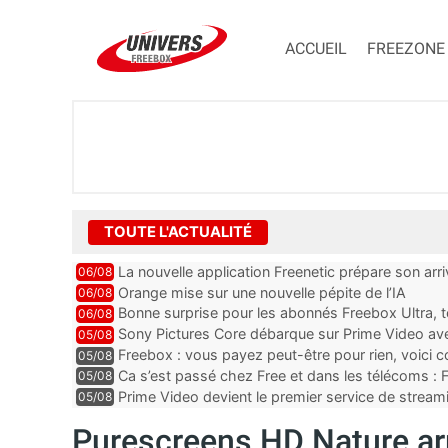
ACCUEIL
FREEZONE
TOUTE L'ACTUALITÉ
La nouvelle application Freenetic prépare son arr
06/08
abonnés Freebox, testez la
Orange mise sur une nouvelle pépite de l’IA
06/08
Bonne surprise pour les abonnés Freebox Ultra, t
06/08
inclus
Sony Pictures Core débarque sur Prime Video avec
05/08
Freebox : vous payez peut-être pour rien, voici
05/08
abonnements TV oubliés
Ca s’est passé chez Free et dans les télécoms : F
05/08
pointe le bout de...
Prime Video devient le premier service de strea
05/08
ce lancement
Purescreens HD Nature arri