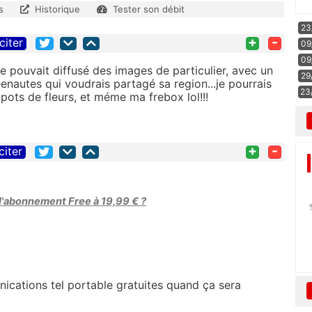
s
Historique
Tester son débit
23
+
-
citer
09
09
ne pouvait diffusé des images de particulier, avec un
29
nautes qui voudrais partagé sa region...je pourrais
23
ots de fleurs, et méme ma frebox lol!!!
+
-
citer
 l'abonnement Free à 19,99 € ?
cations tel portable gratuites quand ça sera