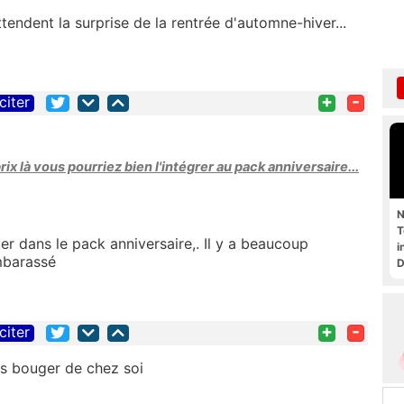
endent la surprise de la rentrée d'automne-hiver...
+
-
citer
prix là vous pourriez bien l'intégrer au pack anniversaire...
N
T
ter dans le pack anniversaire,. Il y a beaucoup
i
D
+
-
citer
s bouger de chez soi