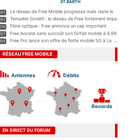
ST BARTH
Le réseau de Free Mobile progresse mais reste le
/01
m
...
Tempête Goretti : le réseau de Free fortement impa
/01
...
Fibre optique : Free annonce un cap important
/10
pass
...
Free booste sans surcoût son forfait mobile à 9,99
/07
...
Free Pro lance son offre de flotte mobile 5G à La
...
/05
RÉSEAU FREE MOBILE
Antennes
Débits
Records
EN DIRECT DU FORUM