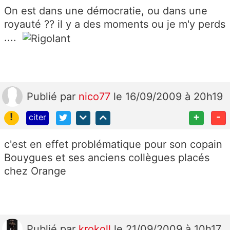
On est dans une démocratie, ou dans une
royauté ?? il y a des moments ou je m'y perds
....
Publié
par
nico77
le 16/09/2009 à 20h19
!
+
-
citer
c'est en effet problématique pour son copain
Bouygues et ses anciens collègues placés
chez Orange
Publié
par
krokoll
le 21/09/2009 à 10h17