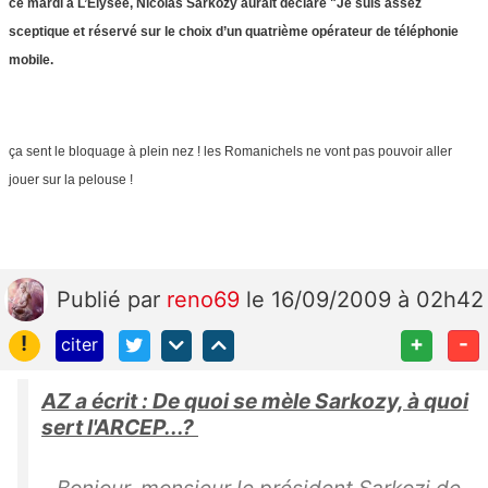
ce mardi à L’Elysée, Nicolas Sarkozy aurait déclaré "Je suis assez
sceptique et réservé sur le choix d’un quatrième opérateur de téléphonie
mobile.
ça sent le bloquage à plein nez ! les Romanichels ne vont pas pouvoir aller
jouer sur la pelouse !
Publié
par
reno69
le 16/09/2009 à 02h42
!
+
-
citer
AZ a écrit :
De quoi se mèle Sarkozy, à quoi
sert l'ARCEP...?