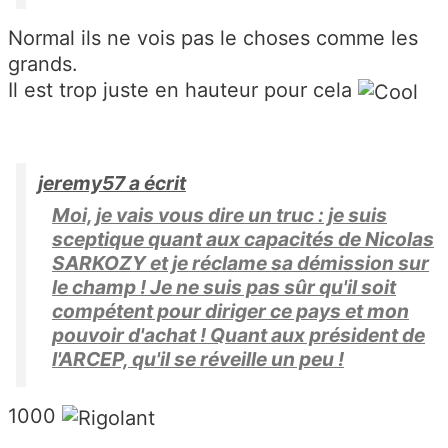
Normal ils ne vois pas le choses comme les
grands.
Il est trop juste en hauteur pour cela
jeremy57 a écrit
Moi, je vais vous dire un truc : je suis
sceptique quant aux capacités de Nicolas
SARKOZY et je réclame sa démission sur
le champ ! Je ne suis pas sûr qu'il soit
compétent pour diriger ce pays et mon
pouvoir d'achat ! Quant aux président de
l'ARCEP, qu'il se réveille un peu !
1000