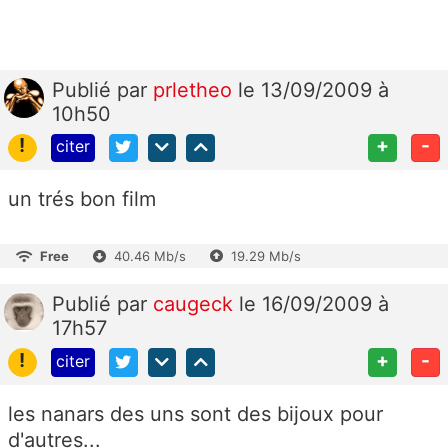
Publié
par
prletheo
le 13/09/2009 à
10h50
!
+
-
citer
un trés bon film
Free
40.46 Mb/s
19.29 Mb/s
Publié
par
caugeck
le 16/09/2009 à
17h57
!
+
-
citer
les nanars des uns sont des bijoux pour
d'autres...