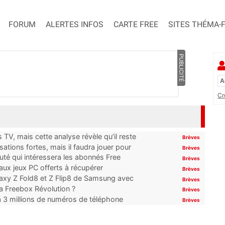
FORUM
ALERTES INFOS
CARTE FREE
SITES THÉMA-
PUBLICITÉ
Cr
TV, mais cette analyse révèle qu’il reste
Brèves
ations fortes, mais il faudra jouer pour
Brèves
uté qui intéressera les abonnés Free
Brèves
x jeux PC offerts à récupérer
Brèves
laxy Z Fold8 et Z Flip8 de Samsung avec
Brèves
 la Freebox Révolution ?
Brèves
’à 3 millions de numéros de téléphone
Brèves