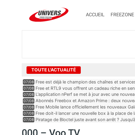
ACCUEIL
FREEZONE
TOUTE L'ACTUALITÉ
Free est déjà le champion des chaînes et services 
07/08
encore au moin...
Free et RTL9 vous offrent un cadeau riche en sens
07/08
l’obtenir
L’application nPerf se met à jour avec une nouvea
07/08
Mobile, Orange, SFR ...
Abonnés Freebox et Amazon Prime : deux nouveau
07/08
Free Mobile lance officiellement les nouveaux Ga
07/08
des promos et des cadeaux
Free doit-il lancer une nouvelle box à la place de
07/08
Piratage de Bloctel juste avant son arrêt ? Jusqu
07/08
auraient fuité
000 – Voo TV