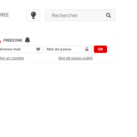
FREE
FREEZONE
OK
éer un compte
Mot de passe oublié