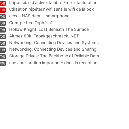
Impossible d'activer la fibre Free + facturation
/08
résiliation
utilisation répéteur wifi sans le wifi de la box
/08
acces NAS depuis smartphone
/08
Comtpe free Orphélin?
/08
Hollow Knight  Lost Beneath The Surface
/08
Airmez 80k: Tabakgeschmack, NET-
/08
Technologie und Leistung im
Networking: Connecting Devices and Systems
/08
Networking: Connecting Devices and Sharing
/08
Information
Storage Drives: The Backbone of Reliable Data
/08
Management
une amelioration importante dans la reception
/08
WIFI