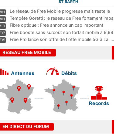
ST BARTH
Le réseau de Free Mobile progresse mais reste le
/01
m
...
Tempête Goretti : le réseau de Free fortement impa
/01
...
Fibre optique : Free annonce un cap important
/10
pass
...
Free booste sans surcoût son forfait mobile à 9,99
/07
...
Free Pro lance son offre de flotte mobile 5G à La
...
/05
RÉSEAU FREE MOBILE
Antennes
Débits
Records
EN DIRECT DU FORUM