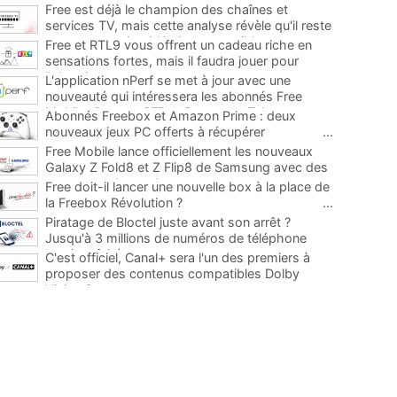
Free est déjà le champion des chaînes et
services TV, mais cette analyse révèle qu'il reste
encore au moins 141 ajouts possibles
...
Free et RTL9 vous offrent un cadeau riche en
sensations fortes, mais il faudra jouer pour
l'obtenir
...
L'application nPerf se met à jour avec une
nouveauté qui intéressera les abonnés Free
Mobile, Orange, SFR et Bouygues Telecom
...
Abonnés Freebox et Amazon Prime : deux
nouveaux jeux PC offerts à récupérer
...
Free Mobile lance officiellement les nouveaux
Galaxy Z Fold8 et Z Flip8 de Samsung avec des
promos et des cadeaux
...
Free doit-il lancer une nouvelle box à la place de
la Freebox Révolution ?
...
Piratage de Bloctel juste avant son arrêt ?
Jusqu'à 3 millions de numéros de téléphone
auraient fuité
...
C'est officiel, Canal+ sera l'un des premiers à
proposer des contenus compatibles Dolby
Vision 2
...