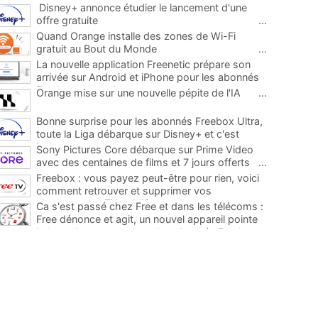
Disney+ annonce étudier le lancement d'une
offre gratuite
...
Quand Orange installe des zones de Wi-Fi
gratuit au Bout du Monde
...
La nouvelle application Freenetic prépare son
arrivée sur Android et iPhone pour les abonnés
Freebox, testez la
...
Orange mise sur une nouvelle pépite de l'IA
...
Bonne surprise pour les abonnés Freebox Ultra,
toute la Liga débarque sur Disney+ et c'est
inclus
...
Sony Pictures Core débarque sur Prime Video
avec des centaines de films et 7 jours offerts
...
Freebox : vous payez peut-être pour rien, voici
comment retrouver et supprimer vos
abonnements TV oubliés
...
Ca s'est passé chez Free et dans les télécoms :
Free dénonce et agit, un nouvel appareil pointe
le bout de son nez chez des abonnés Freebox...
...