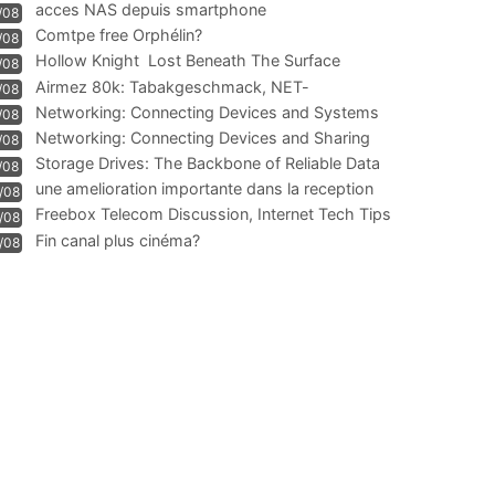
acces NAS depuis smartphone
/08
Comtpe free Orphélin?
/08
Hollow Knight  Lost Beneath The Surface
/08
Airmez 80k: Tabakgeschmack, NET-
/08
Technologie und Leistung im
Networking: Connecting Devices and Systems
/08
Networking: Connecting Devices and Sharing
/08
Information
Storage Drives: The Backbone of Reliable Data
/08
Management
une amelioration importante dans la reception
/08
WIFI
Freebox Telecom Discussion, Internet Tech Tips
/08
Communi
Fin canal plus cinéma?
/08