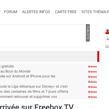
FORUM
ALERTES INFOS
CARTE FREE
SITES THÉMA-
PUBLICITÉ
Cr
 gratuite
Brèves
t au Bout du Monde
Brèves
ivée sur Android et iPhone pour les
Brèves
Brèves
oute la Liga débarque sur Disney+ et c’est
Brèves
 des centaines de films et 7 jours offerts
Brèves
 comment retrouver et supprimer vos
Brèves
rrivée sur Freebox TV