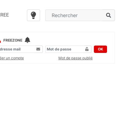
FREE
FREEZONE
OK
éer un compte
Mot de passe oublié