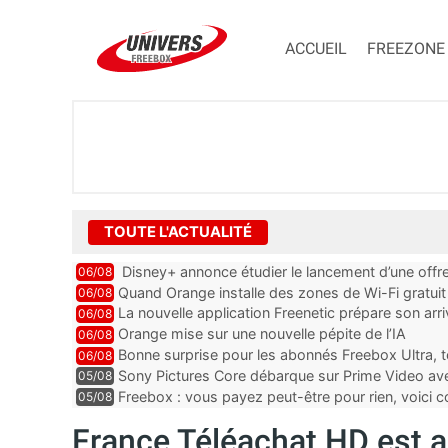
ACCUEIL
FREEZONE
TOUTE L'ACTUALITÉ
Disney+ annonce étudier le lancement d’une offre
06/08
Quand Orange installe des zones de Wi-Fi gratui
06/08
La nouvelle application Freenetic prépare son arr
06/08
abonnés Freebox, testez la
Orange mise sur une nouvelle pépite de l’IA
06/08
Bonne surprise pour les abonnés Freebox Ultra, t
06/08
inclus
Sony Pictures Core débarque sur Prime Video avec
05/08
Freebox : vous payez peut-être pour rien, voici
05/08
abonnements TV oubliés
France Téléachat HD est a