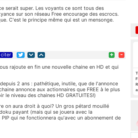
 ce serait super. Les voyants ce sont tous des
tyance sur son réseau Free encourage des escrocs.
aque. C'est le principe même qui est un mensonge.
+
-
citer
 nous rajoute en fin une nouvelle chaine en HD et qui
T
F
depuis 2 ans : pathétique, inutile, que de l'annonce
R
ochaine annonce aux actionnaires que FREE à le plus
a
ir le niveau des chaines HD GRATUITES!)
F
c
re on aura droit à quoi? Un gros pétard mouillé
oku payant (mais qui se jouera avec la
u PIP qui ne fonctionnera qu'avec un abonnement de