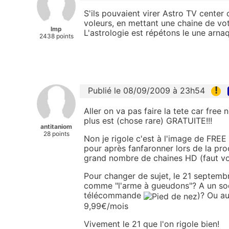
S'ils pouvaient virer Astro TV center
voleurs, en mettant une chaine de vo
lmp
L'astrologie est répétons le une arn
2438 points
!
Publié le 08/09/2009 à 23h54
Aller on va pas faire la tete car free
plus est (chose rare) GRATUITE!!!
antitaniom
28 points
Non je rigole c'est à l'image de FREE 
pour après fanfaronner lors de la pr
grand nombre de chaines HD (faut vo
Pour changer de sujet, le 21 septemb
comme "l'arme à gueudons"? A un sod
télécommande
)? Ou a
9,99€/mois
Vivement le 21 que l'on rigole bien!