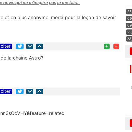
une news qui ne m'inspire pas je me tais.
23
e et en plus anonyme. merci pour la leçon de savoir
09
09
29
23
+
-
citer
 de la chaîne Astro?
citer
Ynn3sQcVHY&feature=related