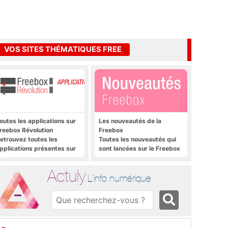
VOS SITES THÉMATIQUES FREE
outes les applications sur
Les nouveautés de la
reebox Révolution
Freebox
etrouvez toutes les
Toutes les nouveautés qui
pplications présentes sur
sont lancées sur le Freebox
reebox Révolution en un
Révolution, Freebox Mini 4K
lic
et Freebox Crystal
Actuly
L'info numérique