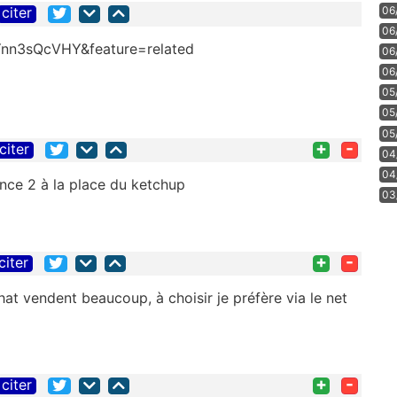
06
citer
06
Ynn3sQcVHY&feature=related
06
06
05
05
05
+
-
citer
04
04
ance 2 à la place du ketchup
03
+
-
citer
hat vendent beaucoup, à choisir je préfère via le net
+
-
citer