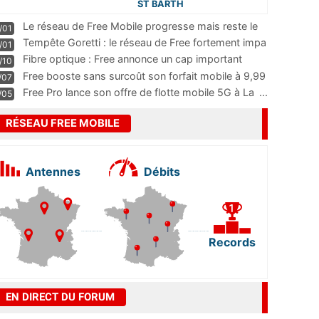
ST BARTH
Le réseau de Free Mobile progresse mais reste le
/01
m
...
Tempête Goretti : le réseau de Free fortement impa
/01
...
Fibre optique : Free annonce un cap important
/10
pass
...
Free booste sans surcoût son forfait mobile à 9,99
/07
...
Free Pro lance son offre de flotte mobile 5G à La
...
/05
RÉSEAU FREE MOBILE
Antennes
Débits
Records
EN DIRECT DU FORUM