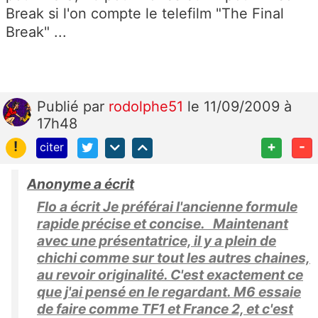
Break si l'on compte le telefilm "The Final
Break" ...
Publié
par
rodolphe51
le 11/09/2009 à
17h48
!
+
-
citer
Anonyme a écrit
Flo a écrit Je préférai l'ancienne formule
rapide précise et concise. Maintenant
avec une présentatrice, il y a plein de
chichi comme sur tout les autres chaines,
au revoir originalité. C'est exactement ce
que j'ai pensé en le regardant. M6 essaie
de faire comme TF1 et France 2, et c'est