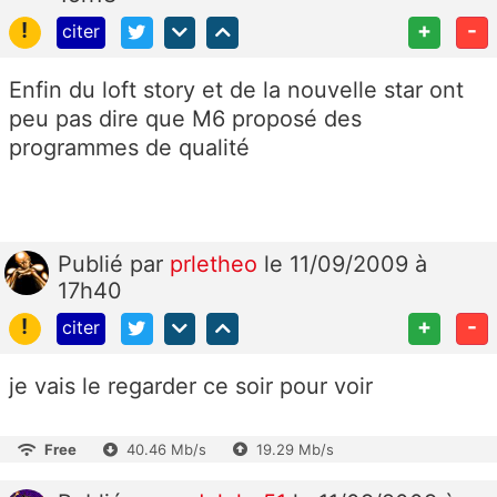
!
+
-
citer
Enfin du loft story et de la nouvelle star ont
peu pas dire que M6 proposé des
programmes de qualité
Publié
par
prletheo
le 11/09/2009 à
17h40
!
+
-
citer
je vais le regarder ce soir pour voir
Free
40.46 Mb/s
19.29 Mb/s