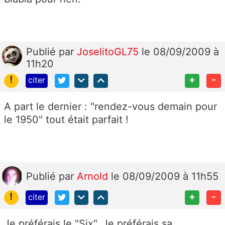
Publié
par
JoselitoGL75
le 08/09/2009 à
11h20
!
+
-
citer
A part le dernier : "rendez-vous demain pour
le 1950" tout était parfait !
Publié
par
Arnold
le 08/09/2009 à 11h55
!
+
-
citer
Je préférais le "Six". Je préférais sa