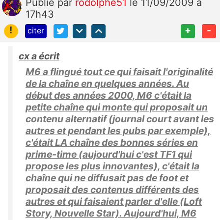
Publié
par
rodolphe51
le 11/09/2009 à
17h43
!
+
-
citer
cx a écrit
M6 a flingué tout ce qui faisait l'originalité
de la chaîne en quelques années. Au
début des années 2000, M6 c'était la
petite chaîne qui monte qui proposait un
contenu alternatif (journal court avant les
autres et pendant les pubs par exemple),
c'était LA chaîne des bonnes séries en
prime-time (aujourd'hui c'est TF1 qui
propose les plus innovantes), c'était la
chaîne qui ne diffusait pas de foot et
proposait des contenus différents des
autres et qui faisaient parler d'elle (Loft
Story, Nouvelle Star). Aujourd'hui, M6