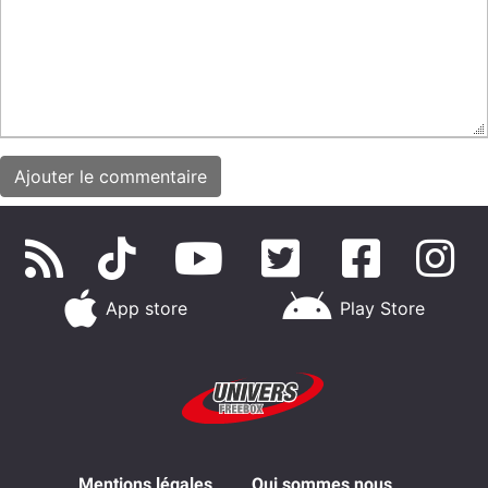
App store
Play Store
Mentions légales
Qui sommes nous