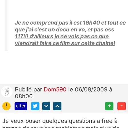
Je ne comprend pas il est 16h40 et tout ce
que j'ai c'est un docu en vo, et pas oss
117!!! d'ailleurs je ne vois pas ce que
viendrait faire ce film sur cette chaine!
Publié
par
Dom590
le 06/09/2009 à
08h00
!
+
-
citer
Je veux poser quelques questions a free à