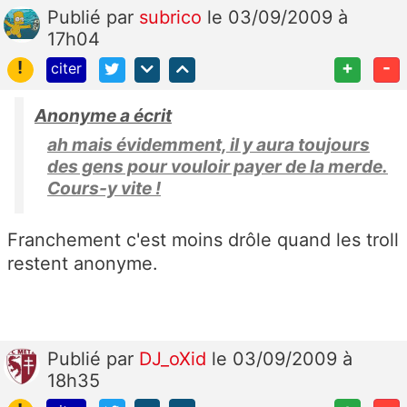
Publié
par
subrico
le 03/09/2009 à
17h04
!
+
-
citer
Anonyme a écrit
ah mais évidemment, il y aura toujours
des gens pour vouloir payer de la merde.
Cours-y vite !
Franchement c'est moins drôle quand les troll
restent anonyme.
Publié
par
DJ_oXid
le 03/09/2009 à
18h35