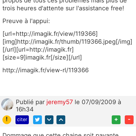
propos de tous ces problèmes mais plus de
trois heures d'attente sur l'assistance free!
Preuve à l'appui:
[url=http://imagik.fr/view/119366]
[img]http://imagik.fr/thumb/119366.jpeg[/img]
[/url][url=http://imagik.fr]
[size=9]imagik.fr[/size][/url]
http://imagik.fr/view-rl/119366
Publié
par
jeremy57
le 07/09/2009 à
16h34
!
+
-
citer
Dommage que cette chaine soit payante ...