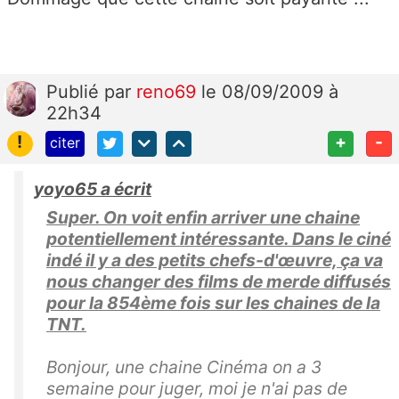
Publié
par
reno69
le 08/09/2009 à
22h34
!
+
-
citer
yoyo65 a écrit
Super. On voit enfin arriver une chaine
potentiellement intéressante. Dans le ciné
indé il y a des petits chefs-d'œuvre, ça va
nous changer des films de merde diffusés
pour la 854ème fois sur les chaines de la
TNT.
Bonjour, une chaine Cinéma on a 3
semaine pour juger, moi je n'ai pas de