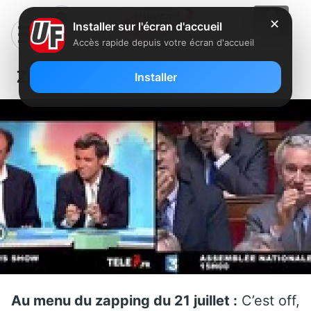
✕
Installer sur l'écran d'accueil
Accès rapide depuis votre écran d'accueil
Zapping du 21 juillet
Installer
Au menu du zapping du 21 juillet :
C’est off,