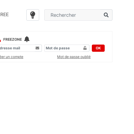
FREE
FREEZONE
OK
éer un compte
Mot de passe oublié