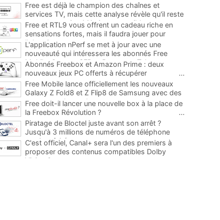
Free est déjà le champion des chaînes et
services TV, mais cette analyse révèle qu'il reste
encore au moins 141 ajouts possibles
...
Free et RTL9 vous offrent un cadeau riche en
sensations fortes, mais il faudra jouer pour
l'obtenir
...
L'application nPerf se met à jour avec une
nouveauté qui intéressera les abonnés Free
Mobile, Orange, SFR et Bouygues Telecom
...
Abonnés Freebox et Amazon Prime : deux
nouveaux jeux PC offerts à récupérer
...
Free Mobile lance officiellement les nouveaux
Galaxy Z Fold8 et Z Flip8 de Samsung avec des
promos et des cadeaux
...
Free doit-il lancer une nouvelle box à la place de
la Freebox Révolution ?
...
Piratage de Bloctel juste avant son arrêt ?
Jusqu'à 3 millions de numéros de téléphone
auraient fuité
...
C'est officiel, Canal+ sera l'un des premiers à
proposer des contenus compatibles Dolby
Vision 2
...