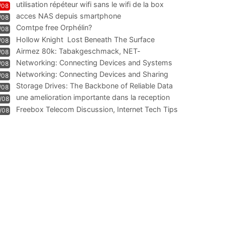
utilisation répéteur wifi sans le wifi de la box
/08
acces NAS depuis smartphone
/08
Comtpe free Orphélin?
/08
Hollow Knight  Lost Beneath The Surface
/08
Airmez 80k: Tabakgeschmack, NET-
/08
Technologie und Leistung im
Networking: Connecting Devices and Systems
/08
Networking: Connecting Devices and Sharing
/08
Information
Storage Drives: The Backbone of Reliable Data
/08
Management
une amelioration importante dans la reception
/08
WIFI
Freebox Telecom Discussion, Internet Tech Tips
/08
Communi