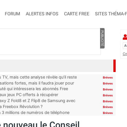
FORUM
ALERTES INFOS
CARTE FREE
SITES THÉMA-
PUBLICITÉ
Cr
TV, mais cette analyse révèle qu’il reste
Brèves
ations fortes, mais il faudra jouer pour
Brèves
uté qui intéressera les abonnés Free
Brèves
x jeux PC offerts à récupérer
Brèves
laxy Z Fold8 et Z Flip8 de Samsung avec
Brèves
 la Freebox Révolution ?
Brèves
’à 3 millions de numéros de téléphone
Brèves
e nouveau le Conseil