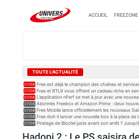
ACCUEIL
FREEZONE
TOUTE L'ACTUALITÉ
Free est déjà le champion des chaînes et services 
07/08
encore au moin...
Free et RTL9 vous offrent un cadeau riche en sens
07/08
l’obtenir
L’application nPerf se met à jour avec une nouvea
07/08
Mobile, Orange, SFR ...
Abonnés Freebox et Amazon Prime : deux nouveau
07/08
Free Mobile lance officiellement les nouveaux Ga
07/08
des promos et des cadeaux
Free doit-il lancer une nouvelle box à la place de
07/08
Piratage de Bloctel juste avant son arrêt ? Jusqu
07/08
auraient fuité
Hadopi 2 : Le PS saisira d