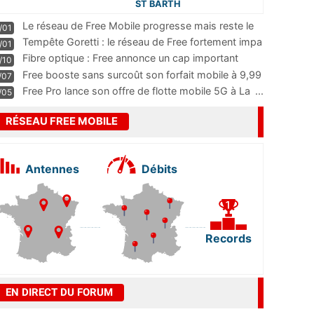
ST BARTH
Le réseau de Free Mobile progresse mais reste le
/01
m
...
Tempête Goretti : le réseau de Free fortement impa
/01
...
Fibre optique : Free annonce un cap important
/10
pass
...
Free booste sans surcoût son forfait mobile à 9,99
/07
...
Free Pro lance son offre de flotte mobile 5G à La
...
/05
RÉSEAU FREE MOBILE
Antennes
Débits
Records
EN DIRECT DU FORUM