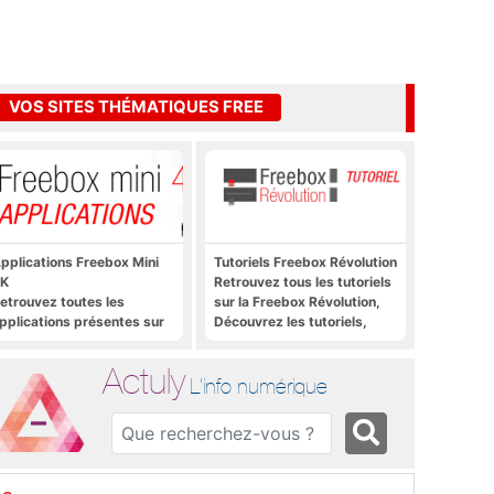
VOS SITES THÉMATIQUES FREE
pplications Freebox Mini
Tutoriels Freebox Révolution
K
Retrouvez tous les tutoriels
etrouvez toutes les
sur la Freebox Révolution,
pplications présentes sur
Découvrez les tutoriels,
reebox Mini 4K en un clic
trucs et astuces pour la
Freebox Révolution,
Actuly
Freebox Server, Freebox
L'info numérique
Player