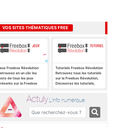
VOS SITES THÉMATIQUES FREE
eux Freebox Révolution
Tutoriels Freebox Révolution
etrouvez en un clic les
Retrouvez tous les tutoriels
ests de tous les jeux
sur la Freebox Révolution,
résents sur la Freebox
Découvrez les tutoriels,
évolution, la box de Free
trucs et astuces pour la
Freebox Révolution,
Actuly
Freebox Server, Freebox
L'info numérique
Player