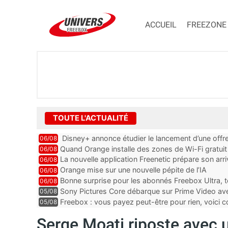
ACCUEIL
FREEZONE
TOUTE L'ACTUALITÉ
Disney+ annonce étudier le lancement d’une offre
06/08
Quand Orange installe des zones de Wi-Fi gratui
06/08
La nouvelle application Freenetic prépare son arr
06/08
abonnés Freebox, testez la
Orange mise sur une nouvelle pépite de l’IA
06/08
Bonne surprise pour les abonnés Freebox Ultra, t
06/08
inclus
Sony Pictures Core débarque sur Prime Video avec
05/08
Freebox : vous payez peut-être pour rien, voici
05/08
abonnements TV oubliés
Serge Moati riposte avec 