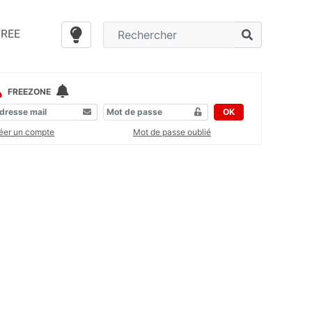
FREE
FREEZONE
OK
éer un compte
Mot de passe oublié