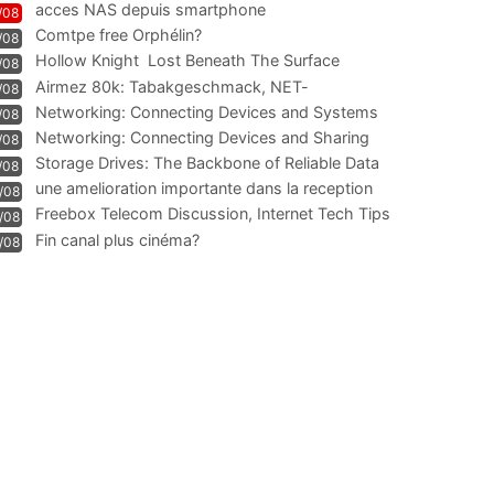
acces NAS depuis smartphone
/08
Comtpe free Orphélin?
/08
Hollow Knight  Lost Beneath The Surface
/08
Airmez 80k: Tabakgeschmack, NET-
/08
Technologie und Leistung im
Networking: Connecting Devices and Systems
/08
Networking: Connecting Devices and Sharing
/08
Information
Storage Drives: The Backbone of Reliable Data
/08
Management
une amelioration importante dans la reception
/08
WIFI
Freebox Telecom Discussion, Internet Tech Tips
/08
Communi
Fin canal plus cinéma?
/08