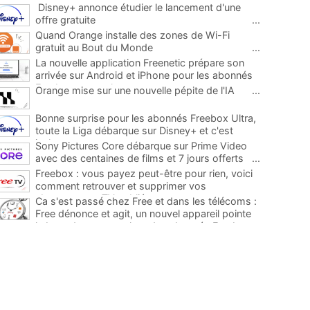
Disney+ annonce étudier le lancement d'une
offre gratuite
...
Quand Orange installe des zones de Wi-Fi
gratuit au Bout du Monde
...
La nouvelle application Freenetic prépare son
arrivée sur Android et iPhone pour les abonnés
Freebox, testez la
...
Orange mise sur une nouvelle pépite de l'IA
...
Bonne surprise pour les abonnés Freebox Ultra,
toute la Liga débarque sur Disney+ et c'est
inclus
...
Sony Pictures Core débarque sur Prime Video
avec des centaines de films et 7 jours offerts
...
Freebox : vous payez peut-être pour rien, voici
comment retrouver et supprimer vos
abonnements TV oubliés
...
Ca s'est passé chez Free et dans les télécoms :
Free dénonce et agit, un nouvel appareil pointe
le bout de son nez chez des abonnés Freebox...
...