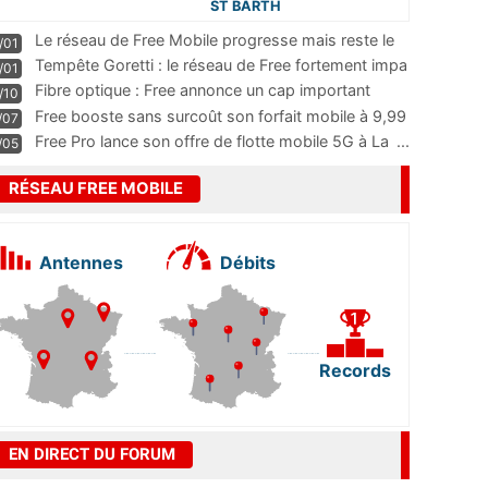
ST BARTH
Le réseau de Free Mobile progresse mais reste le
/01
m
...
Tempête Goretti : le réseau de Free fortement impa
/01
...
Fibre optique : Free annonce un cap important
/10
pass
...
Free booste sans surcoût son forfait mobile à 9,99
/07
...
Free Pro lance son offre de flotte mobile 5G à La
...
/05
RÉSEAU FREE MOBILE
Antennes
Débits
Records
EN DIRECT DU FORUM