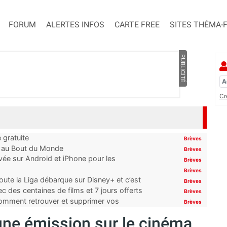
FORUM
ALERTES INFOS
CARTE FREE
SITES THÉMA-
PUBLICITÉ
Cr
 gratuite
Brèves
t au Bout du Monde
Brèves
ivée sur Android et iPhone pour les
Brèves
Brèves
oute la Liga débarque sur Disney+ et c’est
Brèves
 des centaines de films et 7 jours offerts
Brèves
 comment retrouver et supprimer vos
Brèves
une émission sur le cinéma