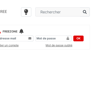
FREE
FREEZONE
OK
éer un compte
Mot de passe oublié