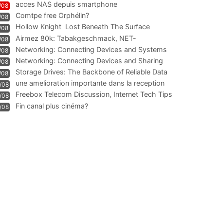
acces NAS depuis smartphone
/08
Comtpe free Orphélin?
/08
Hollow Knight  Lost Beneath The Surface
/08
Airmez 80k: Tabakgeschmack, NET-
/08
Technologie und Leistung im
Networking: Connecting Devices and Systems
/08
Networking: Connecting Devices and Sharing
/08
Information
Storage Drives: The Backbone of Reliable Data
/08
Management
une amelioration importante dans la reception
/08
WIFI
Freebox Telecom Discussion, Internet Tech Tips
/08
Communi
Fin canal plus cinéma?
/08