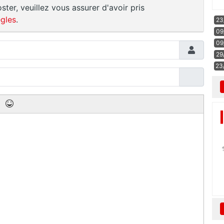
ster, veuillez vous assurer d'avoir pris
gles
.
23
09
09
29
23