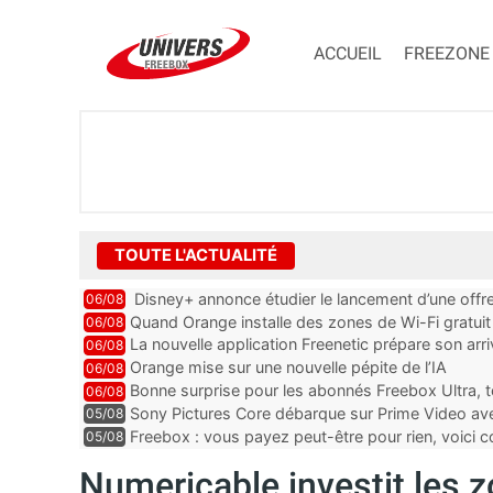
ACCUEIL
FREEZONE
TOUTE L'ACTUALITÉ
Disney+ annonce étudier le lancement d’une offre
06/08
Quand Orange installe des zones de Wi-Fi gratui
06/08
La nouvelle application Freenetic prépare son arr
06/08
abonnés Freebox, testez la
Orange mise sur une nouvelle pépite de l’IA
06/08
Bonne surprise pour les abonnés Freebox Ultra, t
06/08
inclus
Sony Pictures Core débarque sur Prime Video avec
05/08
Freebox : vous payez peut-être pour rien, voici
05/08
abonnements TV oubliés
Numericable investit les