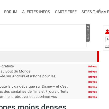
FORUM
ALERTES INFOS
CARTE FREE
SITES THÉMA-
PUBLICITÉ
Cr
 gratuite
Brèves
t au Bout du Monde
Brèves
ivée sur Android et iPhone pour les
Brèves
Brèves
oute la Liga débarque sur Disney+ et c’est
Brèves
 des centaines de films et 7 jours offerts
Brèves
 comment retrouver et supprimer vos
Brèves
 zones moins denses