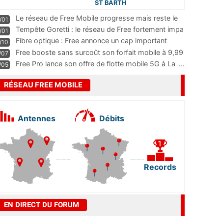
ST BARTH
Le réseau de Free Mobile progresse mais reste le
/01
m
...
Tempête Goretti : le réseau de Free fortement impa
/01
...
Fibre optique : Free annonce un cap important
/10
pass
...
Free booste sans surcoût son forfait mobile à 9,99
/07
...
Free Pro lance son offre de flotte mobile 5G à La
...
/05
RÉSEAU FREE MOBILE
Antennes
Débits
Records
EN DIRECT DU FORUM