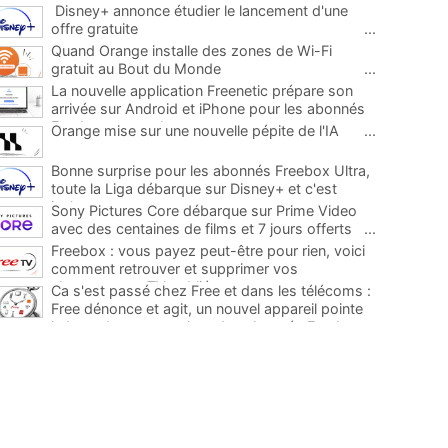
Disney+ annonce étudier le lancement d'une
offre gratuite
...
Quand Orange installe des zones de Wi-Fi
gratuit au Bout du Monde
...
La nouvelle application Freenetic prépare son
arrivée sur Android et iPhone pour les abonnés
Freebox, testez la
...
Orange mise sur une nouvelle pépite de l'IA
...
Bonne surprise pour les abonnés Freebox Ultra,
toute la Liga débarque sur Disney+ et c'est
inclus
...
Sony Pictures Core débarque sur Prime Video
avec des centaines de films et 7 jours offerts
...
Freebox : vous payez peut-être pour rien, voici
comment retrouver et supprimer vos
abonnements TV oubliés
...
Ca s'est passé chez Free et dans les télécoms :
Free dénonce et agit, un nouvel appareil pointe
le bout de son nez chez des abonnés Freebox...
...