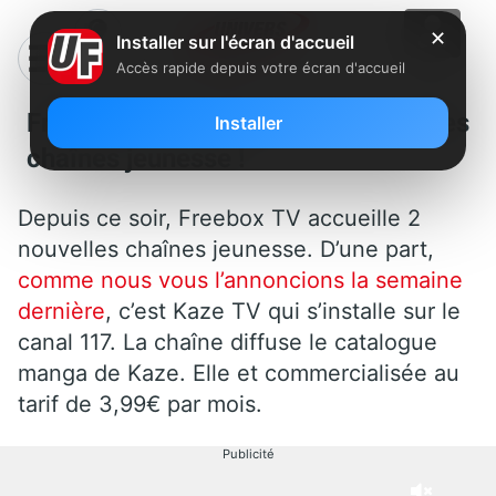
✕
Installer sur l'écran d'accueil
Accès rapide depuis votre écran d'accueil
Freebox TV : Arrivée de 2 nouvelles
Installer
chaînes jeunesse !
Depuis ce soir, Freebox TV accueille 2
nouvelles chaînes jeunesse. D’une part,
comme nous vous l’annoncions la semaine
dernière
, c’est Kaze TV qui s’installe sur le
canal 117. La chaîne diffuse le catalogue
manga de Kaze. Elle et commercialisée au
tarif de 3,99€ par mois.
Publicité