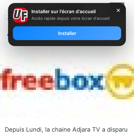
✕
Installer sur l'écran d'accueil
Accès rapide depuis votre écran d'accueil
Adjara TV a quitté Freebox TV
Installer
Depuis Lundi, la chaine Adjara TV a disparu