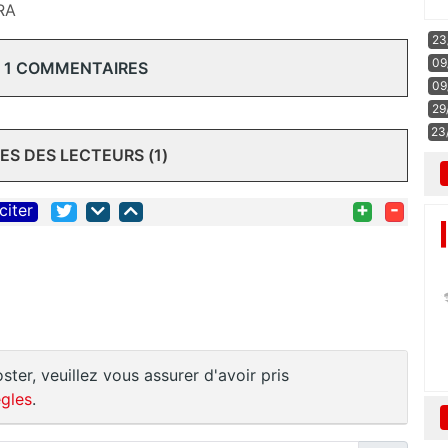
RA
23
09
 1 COMMENTAIRES
09
29
23
S DES LECTEURS (1)
+
-
citer
ster, veuillez vous assurer d'avoir pris
gles
.