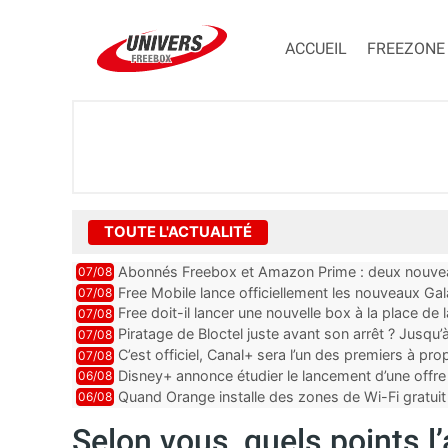
ACCUEIL
FREEZONE
TOUTE L'ACTUALITÉ
Abonnés Freebox et Amazon Prime : deux nouveau
07/08
Free Mobile lance officiellement les nouveaux Ga
07/08
des promos et des cadeaux
Free doit-il lancer une nouvelle box à la place de
07/08
Piratage de Bloctel juste avant son arrêt ? Jusqu
07/08
auraient fuité
C’est officiel, Canal+ sera l’un des premiers à 
07/08
Vision 2
Disney+ annonce étudier le lancement d’une offre 
06/08
Quand Orange installe des zones de Wi-Fi gratui
06/08
Selon vous, quels points l