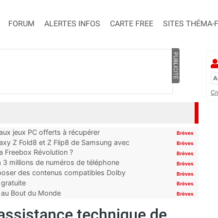
FORUM
ALERTES INFOS
CARTE FREE
SITES THÉMA-
PUBLICITÉ
Cr
x jeux PC offerts à récupérer
Brèves
laxy Z Fold8 et Z Flip8 de Samsung avec
Brèves
 la Freebox Révolution ?
Brèves
’à 3 millions de numéros de téléphone
Brèves
proposer des contenus compatibles Dolby
Brèves
gratuite
Brèves
t au Bout du Monde
Brèves
’assistance technique de