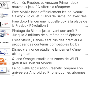
Abonnés Freebox et Amazon Prime : deux
nouveaux jeux PC offerts à récupérer
...
Free Mobile lance officiellement les nouveaux
Galaxy Z Fold8 et Z Flip8 de Samsung avec des
promos et des cadeaux
...
Free doit-il lancer une nouvelle box à la place de
la Freebox Révolution ?
...
Piratage de Bloctel juste avant son arrêt ?
Jusqu'à 3 millions de numéros de téléphone
auraient fuité
...
C'est officiel, Canal+ sera l'un des premiers à
proposer des contenus compatibles Dolby
Vision 2
...
Disney+ annonce étudier le lancement d'une
offre gratuite
...
Quand Orange installe des zones de Wi-Fi
gratuit au Bout du Monde
...
La nouvelle application Freenetic prépare son
arrivée sur Android et iPhone pour les abonnés
Freebox, testez la
...