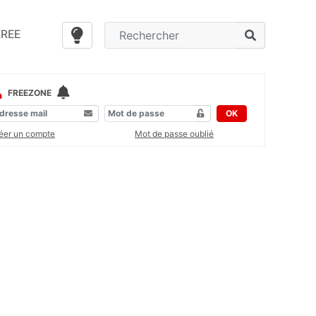
FREE
FREEZONE
OK
éer un compte
Mot de passe oublié