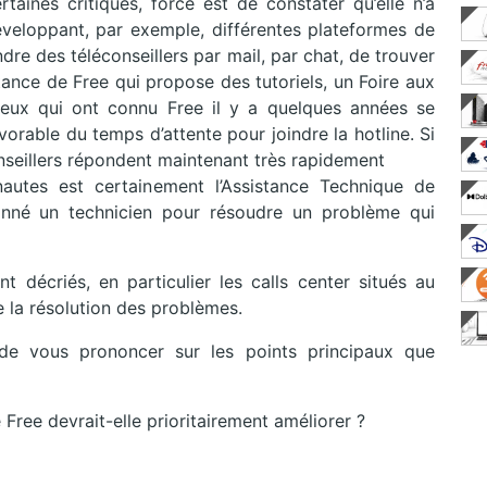
taines critiques, force est de constater qu’elle n’a
veloppant, par exemple, différentes plateformes de
ndre des téléconseillers par mail, par chat, de trouver
stance de Free qui propose des tutoriels, un Foire aux
Ceux qui ont connu Free il y a quelques années se
orable du temps d’attente pour joindre la hotline. Si
éconseillers répondent maintenant très rapidement
enautes est certainement l’Assistance Technique de
onné un technicien pour résoudre un problème qui
t décriés, en particulier les calls center situés au
e la résolution des problèmes.
e vous prononcer sur les points principaux que
 Free devrait-elle prioritairement améliorer ?