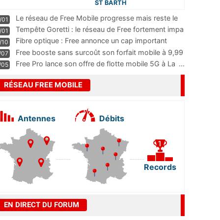
ST BARTH
Le réseau de Free Mobile progresse mais reste le
/01
m
...
Tempête Goretti : le réseau de Free fortement impa
/01
...
Fibre optique : Free annonce un cap important
/10
pass
...
Free booste sans surcoût son forfait mobile à 9,99
/07
...
Free Pro lance son offre de flotte mobile 5G à La
...
/05
RÉSEAU FREE MOBILE
Antennes
Débits
Records
EN DIRECT DU FORUM