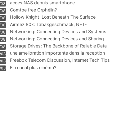
acces NAS depuis smartphone
/08
Comtpe free Orphélin?
/08
Hollow Knight  Lost Beneath The Surface
/08
Airmez 80k: Tabakgeschmack, NET-
/08
Technologie und Leistung im
Networking: Connecting Devices and Systems
/08
Networking: Connecting Devices and Sharing
/08
Information
Storage Drives: The Backbone of Reliable Data
/08
Management
une amelioration importante dans la reception
/08
WIFI
Freebox Telecom Discussion, Internet Tech Tips
/08
Communi
Fin canal plus cinéma?
/08