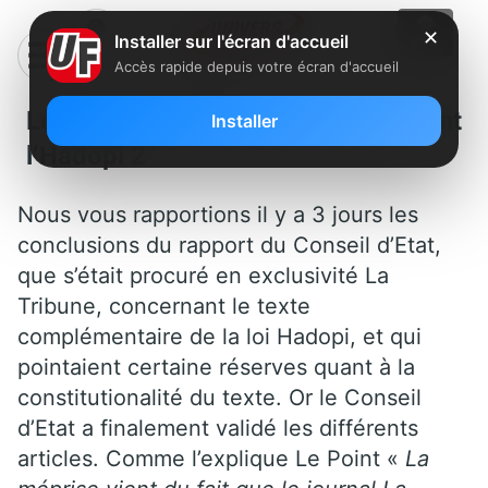
✕
Installer sur l'écran d'accueil
Accès rapide depuis votre écran d'accueil
Le Conseil d’Etat valide finalement
Installer
l’Hadopi 2
Nous vous rapportions il y a 3 jours les
conclusions du rapport du Conseil d’Etat,
que s’était procuré en exclusivité La
Tribune, concernant le texte
complémentaire de la loi Hadopi, et qui
pointaient certaine réserves quant à la
constitutionalité du texte. Or le Conseil
d’Etat a finalement validé les différents
articles. Comme l’explique Le Point «
La