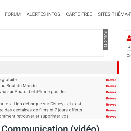
FORUM
ALERTES INFOS
CARTE FREE
SITES THÉMA-
PUBLICITÉ
Cr
 gratuite
Brèves
t au Bout du Monde
Brèves
ivée sur Android et iPhone pour les
Brèves
Brèves
oute la Liga débarque sur Disney+ et c’est
Brèves
 des centaines de films et 7 jours offerts
Brèves
 comment retrouver et supprimer vos
Brèves
 la Communication (vidéo)