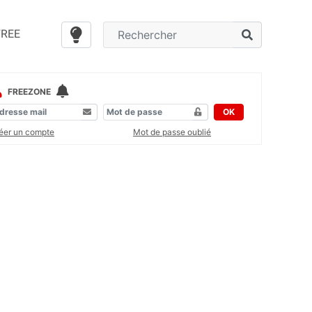
FREE
FREEZONE
OK
éer un compte
Mot de passe oublié