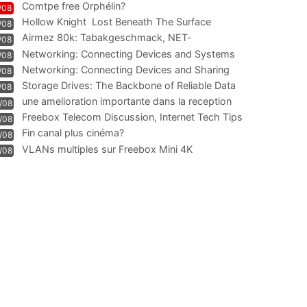
Comtpe free Orphélin?
/08
Hollow Knight  Lost Beneath The Surface
/08
Airmez 80k: Tabakgeschmack, NET-
/08
Technologie und Leistung im
Networking: Connecting Devices and Systems
/08
Networking: Connecting Devices and Sharing
/08
Information
Storage Drives: The Backbone of Reliable Data
/08
Management
une amelioration importante dans la reception
/08
WIFI
Freebox Telecom Discussion, Internet Tech Tips
/08
Communi
Fin canal plus cinéma?
/08
VLANs multiples sur Freebox Mini 4K
/08