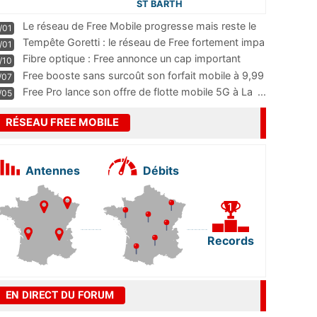
ST BARTH
Le réseau de Free Mobile progresse mais reste le
/01
m
...
Tempête Goretti : le réseau de Free fortement impa
/01
...
Fibre optique : Free annonce un cap important
/10
pass
...
Free booste sans surcoût son forfait mobile à 9,99
/07
...
Free Pro lance son offre de flotte mobile 5G à La
...
/05
RÉSEAU FREE MOBILE
Antennes
Débits
Records
EN DIRECT DU FORUM