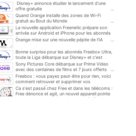
Disney+ annonce étudier le lancement d'une
offre gratuite
...
Quand Orange installe des zones de Wi-Fi
gratuit au Bout du Monde
...
La nouvelle application Freenetic prépare son
arrivée sur Android et iPhone pour les abonnés
Freebox, testez la
...
Orange mise sur une nouvelle pépite de l'IA
...
Bonne surprise pour les abonnés Freebox Ultra,
toute la Liga débarque sur Disney+ et c'est
inclus
...
Sony Pictures Core débarque sur Prime Video
avec des centaines de films et 7 jours offerts
...
Freebox : vous payez peut-être pour rien, voici
comment retrouver et supprimer vos
abonnements TV oubliés
...
Ca s'est passé chez Free et dans les télécoms :
Free dénonce et agit, un nouvel appareil pointe
le bout de son nez chez des abonnés Freebox...
...