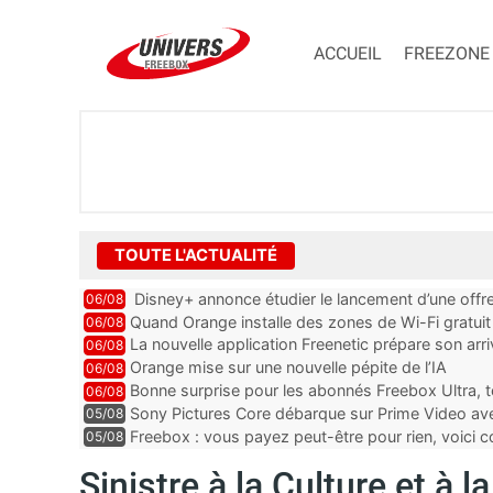
ACCUEIL
FREEZONE
TOUTE L'ACTUALITÉ
Disney+ annonce étudier le lancement d’une offre
06/08
Quand Orange installe des zones de Wi-Fi gratui
06/08
La nouvelle application Freenetic prépare son arr
06/08
abonnés Freebox, testez la
Orange mise sur une nouvelle pépite de l’IA
06/08
Bonne surprise pour les abonnés Freebox Ultra, t
06/08
inclus
Sony Pictures Core débarque sur Prime Video avec
05/08
Freebox : vous payez peut-être pour rien, voici
05/08
abonnements TV oubliés
Sinistre à la Culture et à