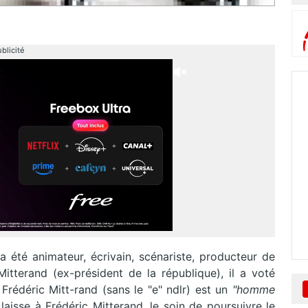
blicité
a été animateur, écrivain, scénariste, producteur de
tterand (ex-président de la république), il a voté
Frédéric Mitt-rand (sans le "e" ndlr) est un
"homme
e laisse à Frédéric Mitterand, le soin de poursuivre le