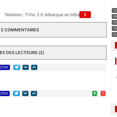
23
Télésites : TiVio 2.0 débarque en bêta
09
09
29
 2 COMMENTAIRES
23
S DES LECTEURS (2)
citer
+
-
citer