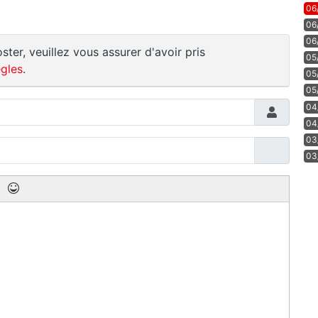
06
06
06
ster, veuillez vous assurer d'avoir pris
05
gles
.
05
05
04
04
03
03