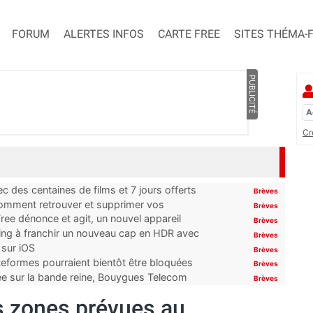
FORUM
ALERTES INFOS
CARTE FREE
SITES THÉMA-
PUBLICITÉ
Cr
 des centaines de films et 7 jours offerts
Brèves
 comment retrouver et supprimer vos
Brèves
ree dénonce et agit, un nouvel appareil
Brèves
ming à franchir un nouveau cap en HDR avec
Brèves
 sur iOS
Brèves
ateformes pourraient bientôt être bloquées
Brèves
tée sur la bande reine, Bouygues Telecom
Brèves
es zones prévues au