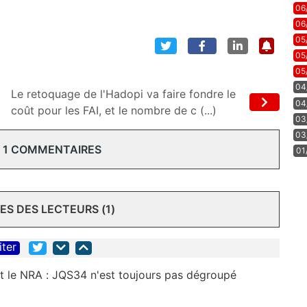
06
06
05
05
05
04
Le retoquage de l'Hadopi va faire fondre le
04
coût pour les FAI, et le nombre de c (...)
03
03
 1 COMMENTAIRES
01
S DES LECTEURS (1)
iter
 le NRA : JQS34 n'est toujours pas dégroupé