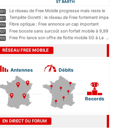
ST BARTH
Le réseau de Free Mobile progresse mais reste le
/01
m
...
Tempête Goretti : le réseau de Free fortement impa
/01
...
Fibre optique : Free annonce un cap important
/10
pass
...
Free booste sans surcoût son forfait mobile à 9,99
/07
...
Free Pro lance son offre de flotte mobile 5G à La
...
/05
RÉSEAU FREE MOBILE
Antennes
Débits
Records
EN DIRECT DU FORUM