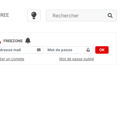
FREE
FREEZONE
OK
éer un compte
Mot de passe oublié