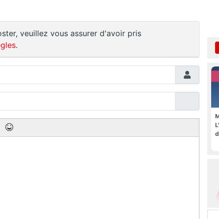
ster, veuillez vous assurer d'avoir pris
gles
.
M
L
d