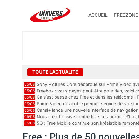
ACCUEIL
FREEZONE
TOUTE L'ACTUALITÉ
Sony Pictures Core débarque sur Prime Video avec
05/08
Freebox : vous payez peut-être pour rien, voici
05/08
abonnements TV oubliés
Ca s’est passé chez Free et dans les télécoms : F
05/08
pointe le bout de...
Prime Video devient le premier service de strea
05/08
ce lancement
Canal+ lance une nouvelle interface de navigation
05/08
Nouvelle offensive contre les sites porno : 31 pl
05/08
par Orange, Free, SF...
5G : Free Mobile continue son irrésistible remon
05/08
plus que jamais sous pr...
Free : Plus de 50 nouvell