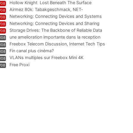
Hollow Knight  Lost Beneath The Surface
/08
Airmez 80k: Tabakgeschmack, NET-
/08
Technologie und Leistung im
Networking: Connecting Devices and Systems
/08
Networking: Connecting Devices and Sharing
/08
Information
Storage Drives: The Backbone of Reliable Data
/08
Management
une amelioration importante dans la reception
/08
WIFI
Freebox Telecom Discussion, Internet Tech Tips
/08
Communi
Fin canal plus cinéma?
/08
VLANs multiples sur Freebox Mini 4K
/08
Free Proxi
/08