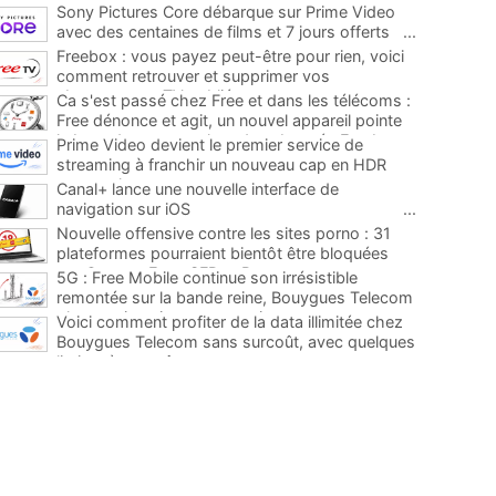
Sony Pictures Core débarque sur Prime Video
avec des centaines de films et 7 jours offerts
...
Freebox : vous payez peut-être pour rien, voici
comment retrouver et supprimer vos
abonnements TV oubliés
...
Ca s'est passé chez Free et dans les télécoms :
Free dénonce et agit, un nouvel appareil pointe
le bout de son nez chez des abonnés Freebox...
Prime Video devient le premier service de
...
streaming à franchir un nouveau cap en HDR
avec ce lancement
...
Canal+ lance une nouvelle interface de
navigation sur iOS
...
Nouvelle offensive contre les sites porno : 31
plateformes pourraient bientôt être bloquées
par Orange, Free, SFR et Bouygues
...
5G : Free Mobile continue son irrésistible
remontée sur la bande reine, Bouygues Telecom
plus que jamais sous pression
...
Voici comment profiter de la data illimitée chez
Bouygues Telecom sans surcoût, avec quelques
limites à connaître
...