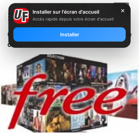
✕
Installer sur l'écran d'accueil
Accès rapide depuis votre écran d'accueil
Canalsat à la demande est arrivé
Installer
chez Free !