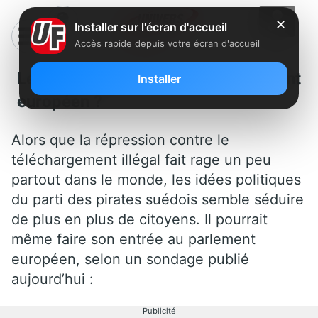
✕
Installer sur l'écran d'accueil
Accès rapide depuis votre écran d'accueil
Le parti des pirates au parlement
Installer
européen ?
Alors que la répression contre le
téléchargement illégal fait rage un peu
partout dans le monde, les idées politiques
du parti des pirates suédois semble séduire
de plus en plus de citoyens. Il pourrait
même faire son entrée au parlement
européen, selon un sondage publié
aujourd’hui :
Publicité