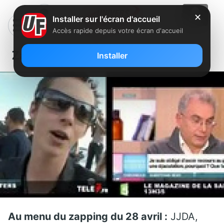
✕
Installer sur l'écran d'accueil
Accès rapide depuis votre écran d'accueil
Zapping du 28 avril
Installer
Au menu du zapping du 28 avril :
JJDA,