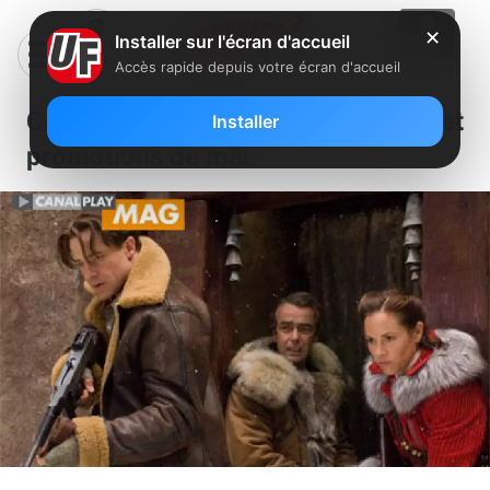
✕
Installer sur l'écran d'accueil
Accès rapide depuis votre écran d'accueil
Canalplay: magazine spécial Free et
Installer
promotions de mai