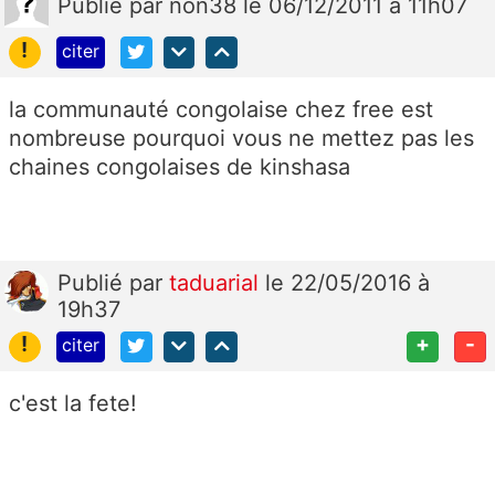
Publié
par
non38
le 06/12/2011 à 11h07
!
citer
la communauté congolaise chez free est
nombreuse pourquoi vous ne mettez pas les
chaines congolaises de kinshasa
Publié
par
taduarial
le 22/05/2016 à
19h37
!
+
-
citer
c'est la fete!