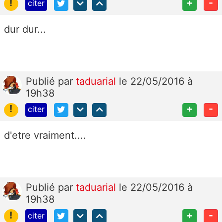
!
+
-
citer
dur dur...
Publié
par
taduarial
le 22/05/2016 à
19h38
!
+
-
citer
d'etre vraiment....
Publié
par
taduarial
le 22/05/2016 à
19h38
!
+
-
citer