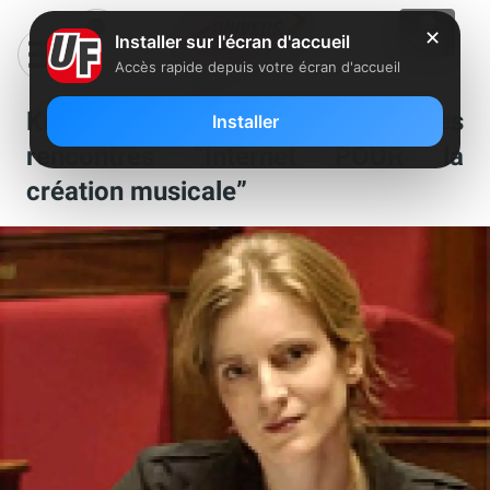
✕
Installer sur l'écran d'accueil
Accès rapide depuis votre écran d'accueil
Kosciusko-Morizet inaugure les
Installer
rencontres “Internet POUR la
création musicale”