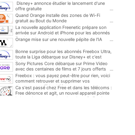
Disney+ annonce étudier le lancement d'une
offre gratuite
...
Quand Orange installe des zones de Wi-Fi
gratuit au Bout du Monde
...
La nouvelle application Freenetic prépare son
arrivée sur Android et iPhone pour les abonnés
Freebox, testez la
...
Orange mise sur une nouvelle pépite de l'IA
...
Bonne surprise pour les abonnés Freebox Ultra,
toute la Liga débarque sur Disney+ et c'est
inclus
...
Sony Pictures Core débarque sur Prime Video
avec des centaines de films et 7 jours offerts
...
Freebox : vous payez peut-être pour rien, voici
comment retrouver et supprimer vos
abonnements TV oubliés
...
Ca s'est passé chez Free et dans les télécoms :
Free dénonce et agit, un nouvel appareil pointe
le bout de son nez chez des abonnés Freebox...
...