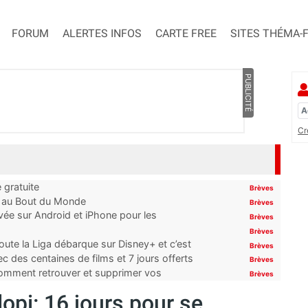
FORUM
ALERTES INFOS
CARTE FREE
SITES THÉMA-
PUBLICITÉ
Cr
 gratuite
Brèves
t au Bout du Monde
Brèves
ivée sur Android et iPhone pour les
Brèves
Brèves
oute la Liga débarque sur Disney+ et c’est
Brèves
 des centaines de films et 7 jours offerts
Brèves
 comment retrouver et supprimer vos
Brèves
opi: 16 jours pour se