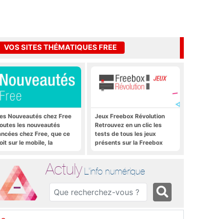
VOS SITES THÉMATIQUES FREE
es Nouveautés chez Free
Jeux Freebox Révolution
outes les nouveautés
Retrouvez en un clic les
ancées chez Free, que ce
tests de tous les jeux
oit sur le mobile, la
présents sur la Freebox
reebox et bien plus encore
Révolution, la box de Free
Actuly
L'info numérique