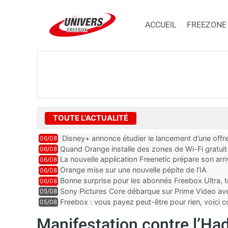
ACCUEIL
FREEZONE
TOUTE L'ACTUALITÉ
Disney+ annonce étudier le lancement d’une offre
06/08
Quand Orange installe des zones de Wi-Fi gratui
06/08
La nouvelle application Freenetic prépare son arr
06/08
abonnés Freebox, testez la
Orange mise sur une nouvelle pépite de l’IA
06/08
Bonne surprise pour les abonnés Freebox Ultra, t
06/08
inclus
Sony Pictures Core débarque sur Prime Video avec
05/08
Freebox : vous payez peut-être pour rien, voici
05/08
abonnements TV oubliés
Manifestation contre l’Had