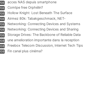
acces NAS depuis smartphone
/08
Comtpe free Orphélin?
/08
Hollow Knight  Lost Beneath The Surface
/08
Airmez 80k: Tabakgeschmack, NET-
/08
Technologie und Leistung im
Networking: Connecting Devices and Systems
/08
Networking: Connecting Devices and Sharing
/08
Information
Storage Drives: The Backbone of Reliable Data
/08
Management
une amelioration importante dans la reception
/08
WIFI
Freebox Telecom Discussion, Internet Tech Tips
/08
Communi
Fin canal plus cinéma?
/08