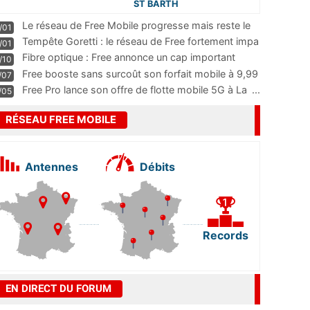
ST BARTH
Le réseau de Free Mobile progresse mais reste le
/01
m
...
Tempête Goretti : le réseau de Free fortement impa
/01
...
Fibre optique : Free annonce un cap important
/10
pass
...
Free booste sans surcoût son forfait mobile à 9,99
/07
...
Free Pro lance son offre de flotte mobile 5G à La
...
/05
RÉSEAU FREE MOBILE
Antennes
Débits
Records
EN DIRECT DU FORUM