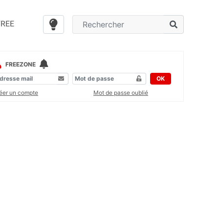
FREE
FREEZONE
OK
éer un compte
Mot de passe oublié