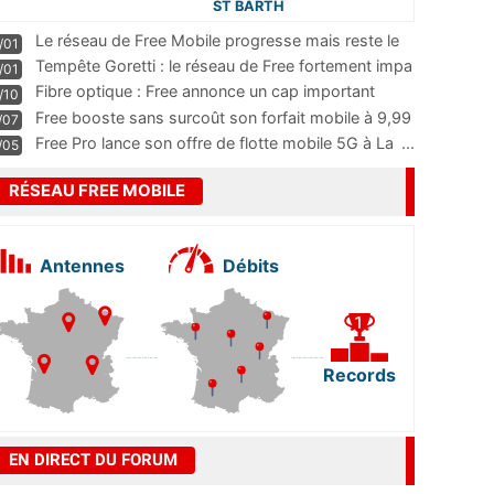
ST BARTH
Le réseau de Free Mobile progresse mais reste le
/01
m
...
Tempête Goretti : le réseau de Free fortement impa
/01
...
Fibre optique : Free annonce un cap important
/10
pass
...
Free booste sans surcoût son forfait mobile à 9,99
/07
...
Free Pro lance son offre de flotte mobile 5G à La
...
/05
RÉSEAU FREE MOBILE
Antennes
Débits
Records
EN DIRECT DU FORUM