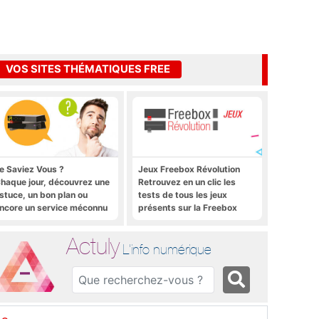
VOS SITES THÉMATIQUES FREE
e Saviez Vous ?
Jeux Freebox Révolution
haque jour, découvrez une
Retrouvez en un clic les
stuce, un bon plan ou
tests de tous les jeux
ncore un service méconnu
présents sur la Freebox
ur la Freebox et sur Free
Révolution, la box de Free
obile
Actuly
L'info numérique