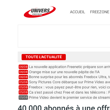
ACCUEIL
FREEZONE
TOUTE L'ACTUALITÉ
La nouvelle application Freenetic prépare son arr
06/08
abonnés Freebox, testez la
Orange mise sur une nouvelle pépite de l’IA
06/08
Bonne surprise pour les abonnés Freebox Ultra, t
06/08
inclus
Sony Pictures Core débarque sur Prime Video avec
05/08
Freebox : vous payez peut-être pour rien, voici
05/08
abonnements TV oubliés
Ca s’est passé chez Free et dans les télécoms : F
05/08
pointe le bout de...
Prime Video devient le premier service de strea
05/08
ce lancement
40 000 abonnés à une off