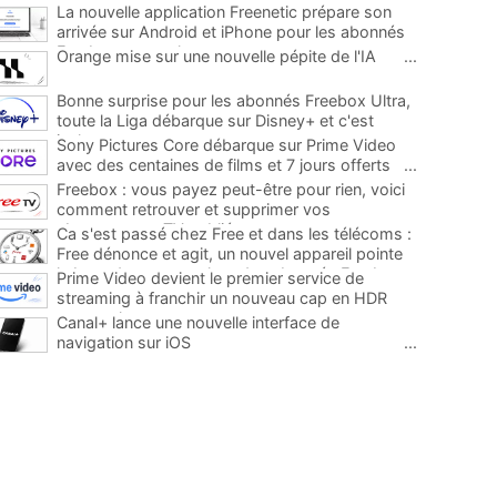
La nouvelle application Freenetic prépare son
arrivée sur Android et iPhone pour les abonnés
Freebox, testez la
...
Orange mise sur une nouvelle pépite de l'IA
...
Bonne surprise pour les abonnés Freebox Ultra,
toute la Liga débarque sur Disney+ et c'est
inclus
...
Sony Pictures Core débarque sur Prime Video
avec des centaines de films et 7 jours offerts
...
Freebox : vous payez peut-être pour rien, voici
comment retrouver et supprimer vos
abonnements TV oubliés
...
Ca s'est passé chez Free et dans les télécoms :
Free dénonce et agit, un nouvel appareil pointe
le bout de son nez chez des abonnés Freebox...
Prime Video devient le premier service de
...
streaming à franchir un nouveau cap en HDR
avec ce lancement
...
Canal+ lance une nouvelle interface de
navigation sur iOS
...