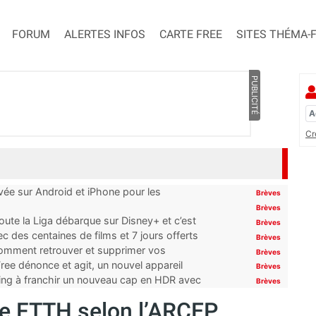
FORUM
ALERTES INFOS
CARTE FREE
SITES THÉMA-
PUBLICITÉ
Cr
ivée sur Android et iPhone pour les
Brèves
Brèves
oute la Liga débarque sur Disney+ et c’est
Brèves
 des centaines de films et 7 jours offerts
Brèves
 comment retrouver et supprimer vos
Brèves
ree dénonce et agit, un nouvel appareil
Brèves
ming à franchir un nouveau cap en HDR avec
Brèves
re FTTH selon l’ARCEP