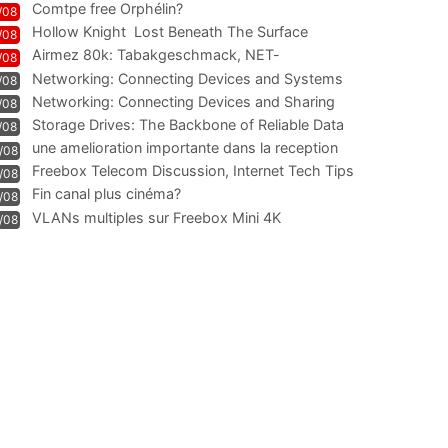
Comtpe free Orphélin?
/08
Hollow Knight  Lost Beneath The Surface
/08
Airmez 80k: Tabakgeschmack, NET-
/08
Technologie und Leistung im
Networking: Connecting Devices and Systems
/08
Networking: Connecting Devices and Sharing
/08
Information
Storage Drives: The Backbone of Reliable Data
/08
Management
une amelioration importante dans la reception
/08
WIFI
Freebox Telecom Discussion, Internet Tech Tips
/08
Communi
Fin canal plus cinéma?
/08
VLANs multiples sur Freebox Mini 4K
/08