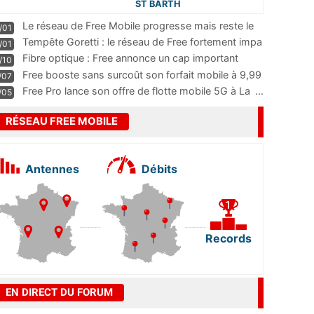
ST BARTH
Le réseau de Free Mobile progresse mais reste le
/01
m
...
Tempête Goretti : le réseau de Free fortement impa
/01
...
Fibre optique : Free annonce un cap important
/10
pass
...
Free booste sans surcoût son forfait mobile à 9,99
/07
...
Free Pro lance son offre de flotte mobile 5G à La
...
/05
RÉSEAU FREE MOBILE
Antennes
Débits
Records
EN DIRECT DU FORUM