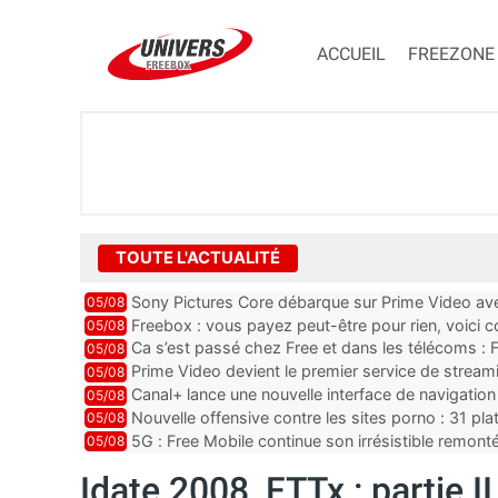
ACCUEIL
FREEZONE
TOUTE L'ACTUALITÉ
Sony Pictures Core débarque sur Prime Video avec
05/08
Freebox : vous payez peut-être pour rien, voici
05/08
abonnements TV oubliés
Ca s’est passé chez Free et dans les télécoms : F
05/08
pointe le bout de...
Prime Video devient le premier service de strea
05/08
ce lancement
Canal+ lance une nouvelle interface de navigation
05/08
Nouvelle offensive contre les sites porno : 31 pl
05/08
par Orange, Free, SF...
5G : Free Mobile continue son irrésistible remon
05/08
plus que jamais sous pr...
Idate 2008, FTTx : partie II