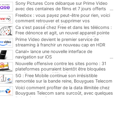
Sony Pictures Core débarque sur Prime Video
avec des centaines de films et 7 jours offerts
...
Freebox : vous payez peut-être pour rien, voici
comment retrouver et supprimer vos
abonnements TV oubliés
...
Ca s'est passé chez Free et dans les télécoms :
Free dénonce et agit, un nouvel appareil pointe
le bout de son nez chez des abonnés Freebox...
Prime Video devient le premier service de
...
streaming à franchir un nouveau cap en HDR
avec ce lancement
...
Canal+ lance une nouvelle interface de
navigation sur iOS
...
Nouvelle offensive contre les sites porno : 31
plateformes pourraient bientôt être bloquées
par Orange, Free, SFR et Bouygues
...
5G : Free Mobile continue son irrésistible
remontée sur la bande reine, Bouygues Telecom
plus que jamais sous pression
...
Voici comment profiter de la data illimitée chez
Bouygues Telecom sans surcoût, avec quelques
limites à connaître
...