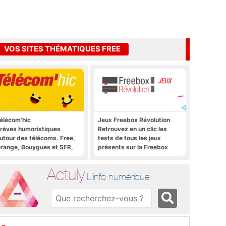
VOS SITES THÉMATIQUES FREE
élécom'hic
Jeux Freebox Révolution
rèves humoristiques
Retrouvez en un clic les
utour des télécoms. Free,
tests de tous les jeux
range, Bouygues et SFR,
présents sur la Freebox
ous y passent.
Révolution, la box de Free
Actuly
L'info numérique