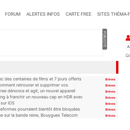
FORUM
ALERTES INFOS
CARTE FREE
SITES THÉMA-
PUBLICITÉ
Cr
 des centaines de films et 7 jours offerts
Brèves
 comment retrouver et supprimer vos
Brèves
ree dénonce et agit, un nouvel appareil
Brèves
ming à franchir un nouveau cap en HDR avec
Brèves
 sur iOS
Brèves
ateformes pourraient bientôt être bloquées
Brèves
tée sur la bande reine, Bouygues Telecom
Brèves