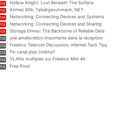
Hollow Knight  Lost Beneath The Surface
/08
Airmez 80k: Tabakgeschmack, NET-
/08
Technologie und Leistung im
Networking: Connecting Devices and Systems
/08
Networking: Connecting Devices and Sharing
/08
Information
Storage Drives: The Backbone of Reliable Data
/08
Management
une amelioration importante dans la reception
/08
WIFI
Freebox Telecom Discussion, Internet Tech Tips
/08
Communi
Fin canal plus cinéma?
/08
VLANs multiples sur Freebox Mini 4K
/08
Free Proxi
/08