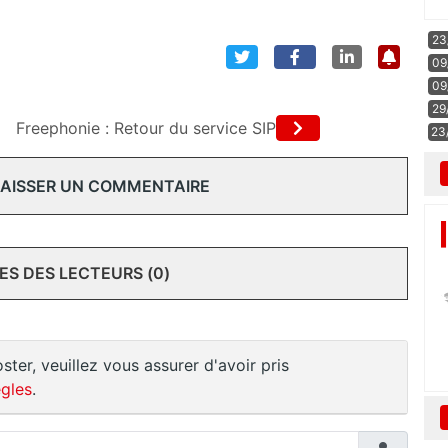
23
09
09
29
Freephonie : Retour du service SIP
23
 LAISSER UN COMMENTAIRE
S DES LECTEURS (0)
ster, veuillez vous assurer d'avoir pris
gles
.