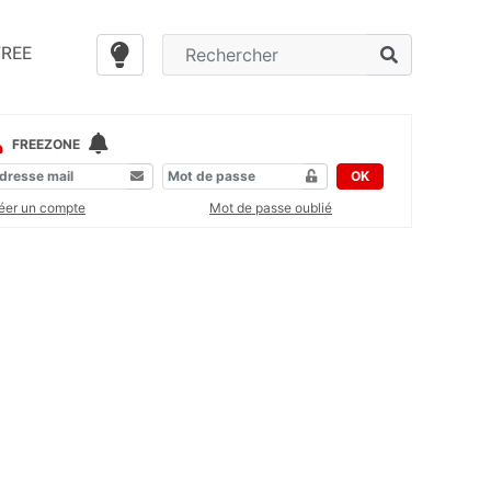
FREE
FREEZONE
OK
éer un compte
Mot de passe oublié