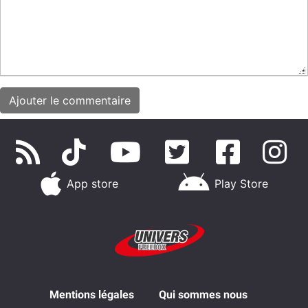
App store
Play Store
Mentions légales
Qui sommes nous