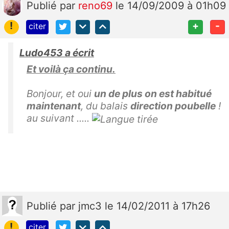
Publié
par
reno69
le 14/09/2009 à 01h09
!
+
-
citer
Ludo453 a écrit
Et voilà ça continu.
Bonjour, et oui
un de plus on est habitué
maintenant
, du balais
direction poubelle
!
au suivant .....
Publié
par
jmc3
le 14/02/2011 à 17h26
!
citer