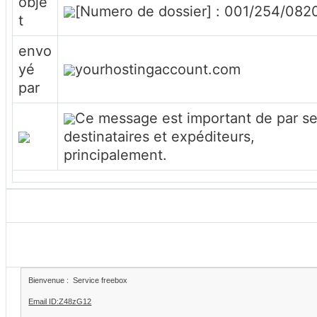
obje
[Numero de dossier] : 001/254/082
t
envo
yé
yourhostingaccount.com
par
Ce message est important de par s
destinataires et expéditeurs,
principalement.
Bienvenue : Service freebox
Email ID:Z48zG12