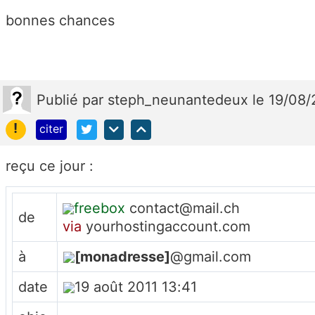
bonnes chances
Publié
par
steph_neunantedeux
le 19/08
!
citer
reçu ce jour :
freebox
contact@mail.ch
de
via
yourhostingaccount.com
à
[monadresse]
@gmail.com
date
19 août 2011 13:41