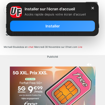
✕
Installer sur l'écran d'accueil
Accès rapide depuis votre écran d'accueil
Michael Boukobza en chat Mercredi
Installer
30 Novembre sur 01net.com
Michaël Boukobza en
chat
Mercredi 30 Novembre sur 01net.com
Lire
Publicité