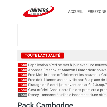
ACCUEIL
FREEZONE
TOUTE L'ACTUALITÉ
L’application nPerf se met à jour avec une nouvea
07/08
Abonnés Freebox et Amazon Prime : deux nouveau
07/08
Free Mobile lance officiellement les nouveaux G
07/08
Free doit-il lancer une nouvelle box à la place de
07/08
Piratage de Bloctel juste avant son arrêt ? Jusqu’
07/08
C’est officiel, Canal+ sera l’un des premiers à 
07/08
Disney+ annonce étudier le lancement d’une offre 
06/08
Pack Cambodge