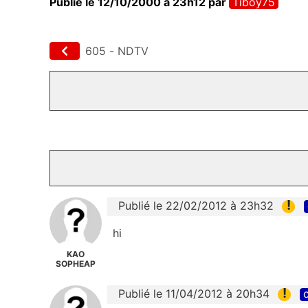
Publié le 12/10/2000 à 23h12
par
Tiboy75
605 - NDTV
!
Publié le 22/02/2012 à 23h32
hi
KAO
SOPHEAP
!
Publié le 11/04/2012 à 20h34
c