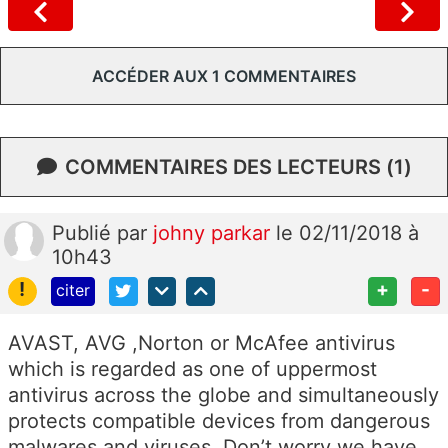
ACCÉDER AUX 1 COMMENTAIRES
COMMENTAIRES DES LECTEURS (1)
Publié
par
johny parkar
le 02/11/2018 à
10h43
!
+
-
citer
AVAST, AVG ,Norton or McAfee antivirus
which is regarded as one of uppermost
antivirus across the globe and simultaneously
protects compatible devices from dangerous
malwares and viruses. Don’t worry we have