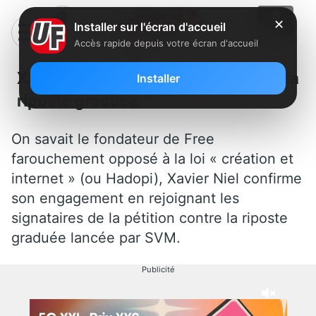
✕
Installer sur l'écran d'accueil
Accès rapide depuis votre écran d'accueil
Xavier Niel signe la pétition contre la
Installer
riposte graduée
On savait le fondateur de Free
farouchement opposé à la loi « création et
internet » (ou Hadopi), Xavier Niel confirme
son engagement en rejoignant les
signataires de la pétition contre la riposte
graduée lancée par SVM.
Publicité