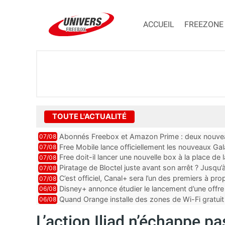
ACCUEIL
FREEZONE
TOUTE L'ACTUALITÉ
Abonnés Freebox et Amazon Prime : deux nouveau
07/08
Free Mobile lance officiellement les nouveaux Ga
07/08
des promos et des cadeaux
Free doit-il lancer une nouvelle box à la place de
07/08
Piratage de Bloctel juste avant son arrêt ? Jusqu
07/08
auraient fuité
C’est officiel, Canal+ sera l’un des premiers à 
07/08
Vision 2
Disney+ annonce étudier le lancement d’une offre 
06/08
Quand Orange installe des zones de Wi-Fi gratui
06/08
L’action Iliad n’échappe pa