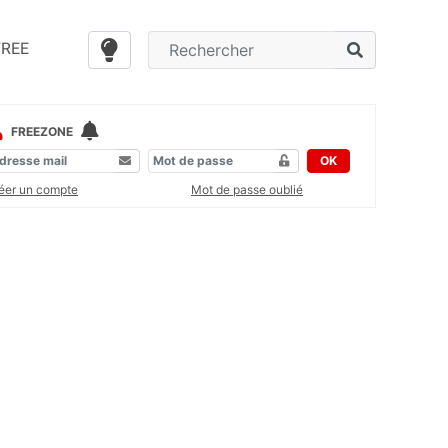
FREE
FREEZONE
OK
éer un compte
Mot de passe oublié