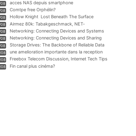
acces NAS depuis smartphone
/08
Comtpe free Orphélin?
/08
Hollow Knight  Lost Beneath The Surface
/08
Airmez 80k: Tabakgeschmack, NET-
/08
Technologie und Leistung im
Networking: Connecting Devices and Systems
/08
Networking: Connecting Devices and Sharing
/08
Information
Storage Drives: The Backbone of Reliable Data
/08
Management
une amelioration importante dans la reception
/08
WIFI
Freebox Telecom Discussion, Internet Tech Tips
/08
Communi
Fin canal plus cinéma?
/08