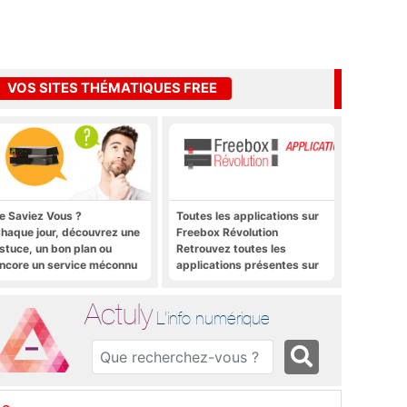
VOS SITES THÉMATIQUES FREE
e Saviez Vous ?
Toutes les applications sur
haque jour, découvrez une
Freebox Révolution
stuce, un bon plan ou
Retrouvez toutes les
ncore un service méconnu
applications présentes sur
ur la Freebox et sur Free
Freebox Révolution en un
obile
clic
Actuly
L'info numérique