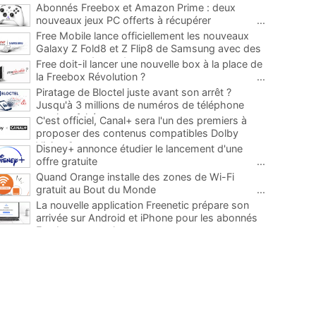
Abonnés Freebox et Amazon Prime : deux
nouveaux jeux PC offerts à récupérer
...
Free Mobile lance officiellement les nouveaux
Galaxy Z Fold8 et Z Flip8 de Samsung avec des
promos et des cadeaux
...
Free doit-il lancer une nouvelle box à la place de
la Freebox Révolution ?
...
Piratage de Bloctel juste avant son arrêt ?
Jusqu'à 3 millions de numéros de téléphone
auraient fuité
...
C'est officiel, Canal+ sera l'un des premiers à
proposer des contenus compatibles Dolby
Vision 2
...
Disney+ annonce étudier le lancement d'une
offre gratuite
...
Quand Orange installe des zones de Wi-Fi
gratuit au Bout du Monde
...
La nouvelle application Freenetic prépare son
arrivée sur Android et iPhone pour les abonnés
Freebox, testez la
...