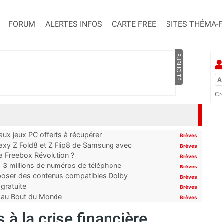
FORUM
ALERTES INFOS
CARTE FREE
SITES THÉMA-
PUBLICITÉ
Cr
x jeux PC offerts à récupérer
Brèves
laxy Z Fold8 et Z Flip8 de Samsung avec
Brèves
 la Freebox Révolution ?
Brèves
’à 3 millions de numéros de téléphone
Brèves
proposer des contenus compatibles Dolby
Brèves
gratuite
Brèves
t au Bout du Monde
Brèves
s à la crise financière