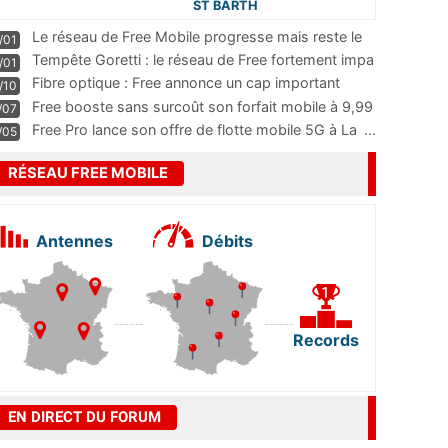
ST BARTH
Le réseau de Free Mobile progresse mais reste le
/01
m
...
Tempête Goretti : le réseau de Free fortement impa
/01
...
Fibre optique : Free annonce un cap important
/10
pass
...
Free booste sans surcoût son forfait mobile à 9,99
/07
...
Free Pro lance son offre de flotte mobile 5G à La
...
/05
RÉSEAU FREE MOBILE
Antennes
Débits
Records
EN DIRECT DU FORUM