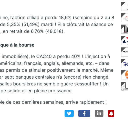
aine, l’action d’Iliad a perdu 18,6% (semaine du 2 au 8
de 5,35% (51,49€) mardi ! Elle clôturait la séance ce
 en retrait de 6,76% (48,01€).
que à la bourse
e immobilière), le CAC40 a perdu 40% ! L’injection à
éricains, français, anglais, allemands, etc. – dans
a pas permis de stimuler positivement le marché. Même
ar sept banques centrales n’a (encore) rien changé.
alles boursières ne semble guère s’essouffler ! Un
upe solide et en pleine croissance.
ble de ces dernières semaines, arrive rapidement !