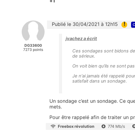
+1
!
Publié le 30/04/2021 à 12h15
c
jvachez a écrit
DG33600
7273 points
Ces sondages sont bidons de t
de sérieux.
On voit bien qu'ils ne sont pas 
Je n'ai jamais été rappelé pour
satisfait dans un sondage.
Un sondage c’est un sondage. Ce que t
mets.
Pour être rappelé afin de traiter un pr
Freebox révolution
774 Mb/s