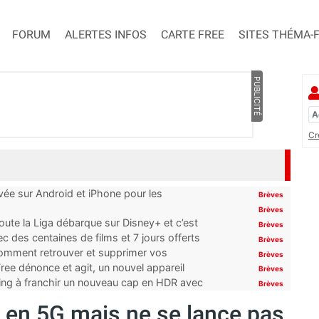
FORUM
ALERTES INFOS
CARTE FREE
SITES THÉMA-
PUBLICITÉ
Cr
ivée sur Android et iPhone pour les
Brèves
Brèves
oute la Liga débarque sur Disney+ et c’est
Brèves
 des centaines de films et 7 jours offerts
Brèves
 comment retrouver et supprimer vos
Brèves
ree dénonce et agit, un nouvel appareil
Brèves
ming à franchir un nouveau cap en HDR avec
Brèves
vie en 5G mais ne se lance pas