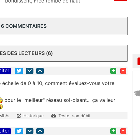
bondissent, Free tombe de haut
 6 COMMENTAIRES
S DES LECTEURS (6)
+
-
citer
e échelle de 0 à 10, comment évaluez-vous votre
pour le "meilleur" réseau soi-disant... ça va leur
 Mb/s
Historique
Tester son débit
+
-
citer