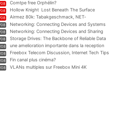
Comtpe free Orphélin?
/08
Hollow Knight  Lost Beneath The Surface
/08
Airmez 80k: Tabakgeschmack, NET-
/08
Technologie und Leistung im
Networking: Connecting Devices and Systems
/08
Networking: Connecting Devices and Sharing
/08
Information
Storage Drives: The Backbone of Reliable Data
/08
Management
une amelioration importante dans la reception
/08
WIFI
Freebox Telecom Discussion, Internet Tech Tips
/08
Communi
Fin canal plus cinéma?
/08
VLANs multiples sur Freebox Mini 4K
/08