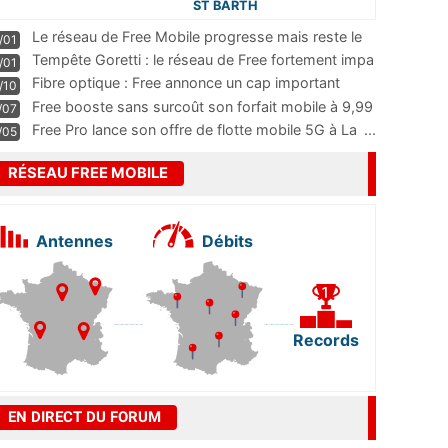
ST BARTH
Le réseau de Free Mobile progresse mais reste le
/01
m
...
Tempête Goretti : le réseau de Free fortement impa
/01
...
Fibre optique : Free annonce un cap important
/10
pass
...
Free booste sans surcoût son forfait mobile à 9,99
/07
...
Free Pro lance son offre de flotte mobile 5G à La
...
/05
RÉSEAU FREE MOBILE
Antennes
Débits
Records
EN DIRECT DU FORUM