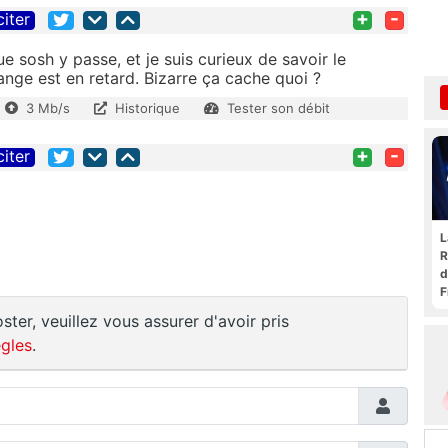
+
-
citer
e sosh y passe, et je suis curieux de savoir le
ange est en retard. Bizarre ça cache quoi ?
3 Mb/s
Historique
Tester son débit
+
-
citer
L
R
d
F
t
ster, veuillez vous assurer d'avoir pris
gles
.