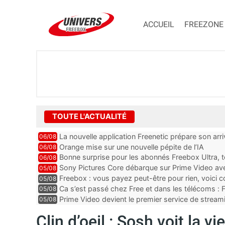
ACCUEIL
FREEZONE
TOUTE L'ACTUALITÉ
La nouvelle application Freenetic prépare son arr
06/08
abonnés Freebox, testez la
Orange mise sur une nouvelle pépite de l’IA
06/08
Bonne surprise pour les abonnés Freebox Ultra, t
06/08
inclus
Sony Pictures Core débarque sur Prime Video avec
05/08
Freebox : vous payez peut-être pour rien, voici
05/08
abonnements TV oubliés
Ca s’est passé chez Free et dans les télécoms : F
05/08
pointe le bout de...
Prime Video devient le premier service de strea
05/08
ce lancement
Clin d’oeil : Sosh voit la 