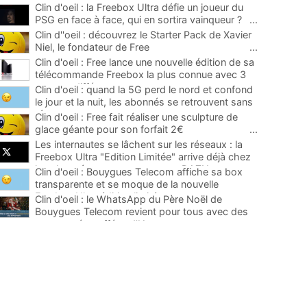
Clin d'oeil : la Freebox Ultra défie un joueur du
PSG en face à face, qui en sortira vainqueur ?
...
Clin d''oeil : découvrez le Starter Pack de Xavier
Niel, le fondateur de Free
...
Clin d'oeil : Free lance une nouvelle édition de sa
télécommande Freebox la plus connue avec 3
saveurs différentes
...
Clin d'oeil : quand la 5G perd le nord et confond
le jour et la nuit, les abonnés se retrouvent sans
réseau
...
Clin d'oeil : Free fait réaliser une sculpture de
glace géante pour son forfait 2€
...
Les internautes se lâchent sur les réseaux : la
Freebox Ultra "Edition Limitée" arrive déjà chez
les abonnés, carton rouge pour DAZN
...
Clin d'oeil : Bouygues Telecom affiche sa box
transparente et se moque de la nouvelle
Freebox Ultra édition limitée
...
Clin d'oeil : le WhatsApp du Père Noël de
Bouygues Telecom revient pour tous avec des
nouveautés truffées d'IA
...