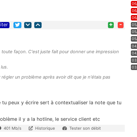
06
06
06
+
-
iter
05
05
05
04
oute façon. C'est juste fait pour donner une impression
04
03
lus.
03
 régler un problème après avoir dit que je n'étais pas
u peux y écrire sert à contextualiser la note que tu
oblème il y a la hotline, le service client etc
401 Mb/s
Historique
Tester son débit