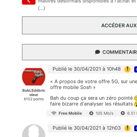
mauves désormais disponibles à l'achat et
(...)
ACCÉDER AUX
COMMENTAIRE
!
Publié le 30/04/2021 à 10h48
« A propos de votre offre 5G, sur un
offre mobile Sosh »
BobLEdébric
oleur
Bah du coup ça sera un zéro pointé
6102 points
faire bizarre d'analyser les résultats
Free Mobile
105 Mb/s
6.51
!
Publié le 30/04/2021 à 12h03