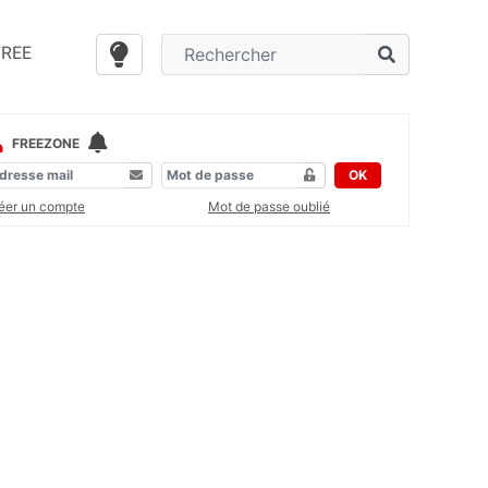
FREE
FREEZONE
OK
éer un compte
Mot de passe oublié