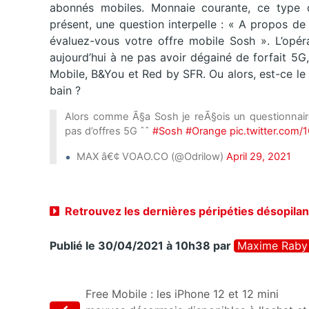
abonnés mobiles. Monnaie courante, ce type 
présent, une question interpelle : « A propos d
évaluez-vous votre offre mobile Sosh ». L’opéra
aujourd’hui à ne pas avoir dégainé de forfait 5
Mobile, B&You et Red by SFR. Ou alors, est-ce le
bain ?
Alors comme Ã§a Sosh je reÃ§ois un questionnaire
pas d’offres 5G ˆˆ
#Sosh
#Orange
pic.twitter.co
MAX â€¢ VOAO.CO (@Odrilow)
April 29, 2021
Retrouvez les dernières péripéties désopila
Publié le 30/04/2021 à 10h38
par
Maxime Raby
Free Mobile : les iPhone 12 et 12 mini