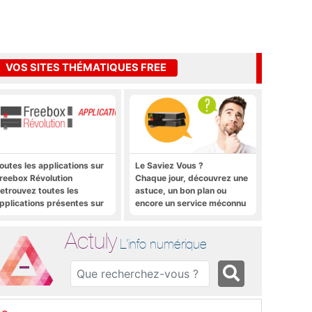
VOS SITES THÉMATIQUES FREE
outes les applications sur
Le Saviez Vous ?
reebox Révolution
Chaque jour, découvrez une
etrouvez toutes les
astuce, un bon plan ou
pplications présentes sur
encore un service méconnu
reebox Révolution en un
sur la Freebox et sur Free
lic
Mobile
Actuly
L'info numérique