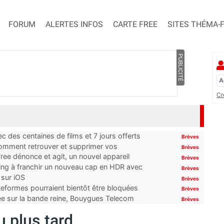
FORUM
ALERTES INFOS
CARTE FREE
SITES THÉMA-
PUBLICITÉ
Cr
 des centaines de films et 7 jours offerts
Brèves
 comment retrouver et supprimer vos
Brèves
ree dénonce et agit, un nouvel appareil
Brèves
ming à franchir un nouveau cap en HDR avec
Brèves
 sur iOS
Brèves
ateformes pourraient bientôt être bloquées
Brèves
tée sur la bande reine, Bouygues Telecom
Brèves
u plus tard.