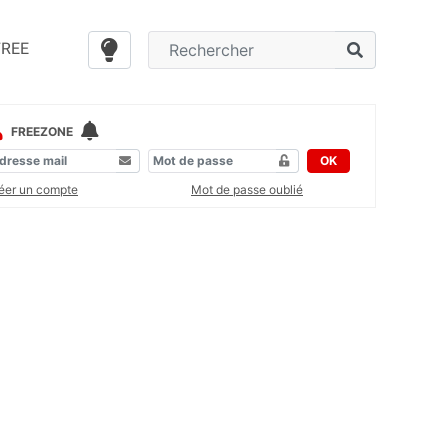
FREE
FREEZONE
OK
éer un compte
Mot de passe oublié