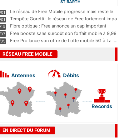
ST BARTH
Le réseau de Free Mobile progresse mais reste le
/01
m
...
Tempête Goretti : le réseau de Free fortement impa
/01
...
Fibre optique : Free annonce un cap important
/10
pass
...
Free booste sans surcoût son forfait mobile à 9,99
/07
...
Free Pro lance son offre de flotte mobile 5G à La
...
/05
RÉSEAU FREE MOBILE
Antennes
Débits
Records
EN DIRECT DU FORUM