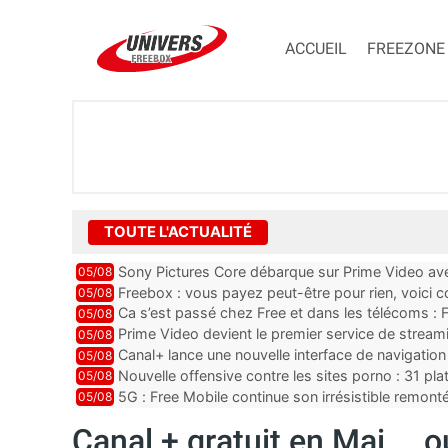
ACCUEIL
FREEZONE
TOUTE L'ACTUALITÉ
Sony Pictures Core débarque sur Prime Video avec
05/08
Freebox : vous payez peut-être pour rien, voici
05/08
abonnements TV oubliés
Ca s’est passé chez Free et dans les télécoms : F
05/08
pointe le bout de...
Prime Video devient le premier service de strea
05/08
ce lancement
Canal+ lance une nouvelle interface de navigation
05/08
Nouvelle offensive contre les sites porno : 31 pl
05/08
par Orange, Free, SF...
5G : Free Mobile continue son irrésistible remon
05/08
plus que jamais sous pr...
Canal + gratuit en Mai … o