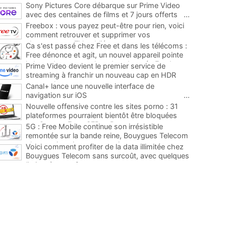
Sony Pictures Core débarque sur Prime Video
avec des centaines de films et 7 jours offerts
...
Freebox : vous payez peut-être pour rien, voici
comment retrouver et supprimer vos
abonnements TV oubliés
...
Ca s'est passé chez Free et dans les télécoms :
Free dénonce et agit, un nouvel appareil pointe
le bout de son nez chez des abonnés Freebox...
Prime Video devient le premier service de
...
streaming à franchir un nouveau cap en HDR
avec ce lancement
...
Canal+ lance une nouvelle interface de
navigation sur iOS
...
Nouvelle offensive contre les sites porno : 31
plateformes pourraient bientôt être bloquées
par Orange, Free, SFR et Bouygues
...
5G : Free Mobile continue son irrésistible
remontée sur la bande reine, Bouygues Telecom
plus que jamais sous pression
...
Voici comment profiter de la data illimitée chez
Bouygues Telecom sans surcoût, avec quelques
limites à connaître
...