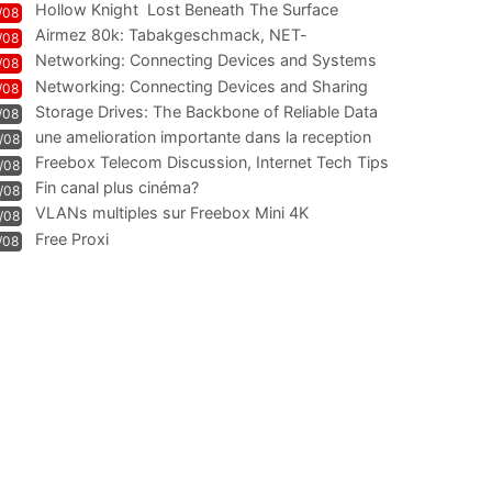
Hollow Knight  Lost Beneath The Surface
/08
Airmez 80k: Tabakgeschmack, NET-
/08
Technologie und Leistung im
Networking: Connecting Devices and Systems
/08
Networking: Connecting Devices and Sharing
/08
Information
Storage Drives: The Backbone of Reliable Data
/08
Management
une amelioration importante dans la reception
/08
WIFI
Freebox Telecom Discussion, Internet Tech Tips
/08
Communi
Fin canal plus cinéma?
/08
VLANs multiples sur Freebox Mini 4K
/08
Free Proxi
/08