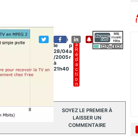
Publié
L
A
le
p
R
28/04
a
É
/2005
r
D
à
A
21h40
C
Ti
O
N
SOYEZ LE PREMIER À
LAISSER UN
COMMENTAIRE